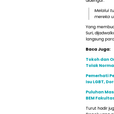
didengar.
Melalui t
mereka un
Yang membuat 
Suri, dijadw
langsung para
Baca Juga:
Tokoh dan O
Tolak Normal
Pemerhati Pe
Isu LGBT, Do
Puluhan Mass
BEM Fakultas
Turut hadir ju