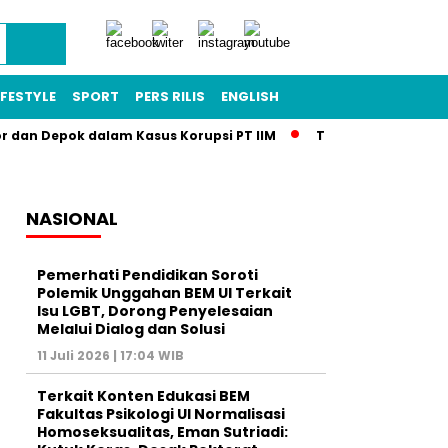
IFESTYLE
SPORT
PERS RILIS
ENGLISH
or dan Depok dalam Kasus Korupsi PT IIM
Terkuak! Skandal T
NASIONAL
Pemerhati Pendidikan Soroti
Polemik Unggahan BEM UI Terkait
Isu LGBT, Dorong Penyelesaian
Melalui Dialog dan Solusi
11 Juli 2026 | 17:04 WIB
Terkait Konten Edukasi BEM
Fakultas Psikologi UI Normalisasi
Homoseksualitas, Eman Sutriadi: