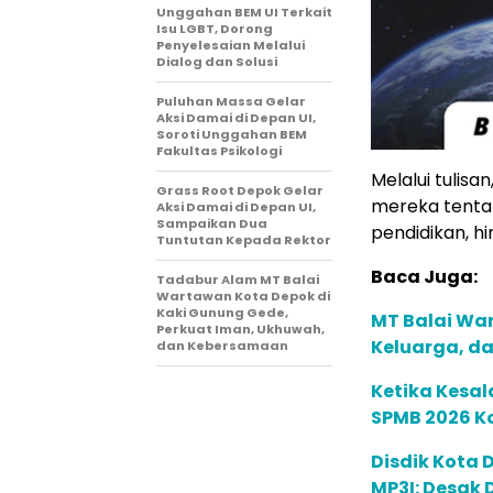
Unggahan BEM UI Terkait
Isu LGBT, Dorong
Penyelesaian Melalui
Dialog dan Solusi
Puluhan Massa Gelar
Aksi Damai di Depan UI,
Soroti Unggahan BEM
Fakultas Psikologi
Melalui tulis
Grass Root Depok Gelar
mereka tentan
Aksi Damai di Depan UI,
Sampaikan Dua
pendidikan, h
Tuntutan Kepada Rektor
Baca Juga:
Tadabur Alam MT Balai
Wartawan Kota Depok di
Kaki Gunung Gede,
MT Balai War
Perkuat Iman, Ukhuwah,
Keluarga, d
dan Kebersamaan
Ketika Kesal
SPMB 2026 K
Disdik Kota 
MP3I: Desak