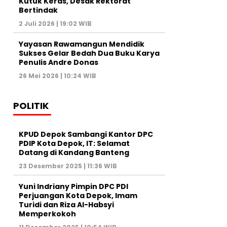
Kutuk Keras, Desak Rektorat
Bertindak
2 Juli 2026 | 19:02 WIB
Yayasan Rawamangun Mendidik
Sukses Gelar Bedah Dua Buku Karya
Penulis Andre Donas
26 Mei 2026 | 10:24 WIB
POLITIK
KPUD Depok Sambangi Kantor DPC
PDIP Kota Depok, IT: Selamat
Datang di Kandang Banteng
23 Desember 2025 | 11:36 WIB
Yuni Indriany Pimpin DPC PDI
Perjuangan Kota Depok, Imam
Turidi dan Riza Al-Habsyi
Memperkokoh