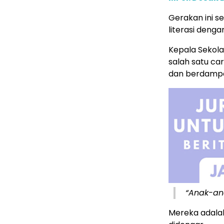
Gerakan ini s
literasi deng
Kepala Sekol
salah satu ca
dan berdamp
“Anak-ana
Mereka adalah