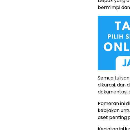
Depok yang a
bermimpi dan 
Semua tulisan
dikurasi, dan
dokumentasi a
Pameran ini d
kebijakan unt
aset penting
Kegiatan ini 