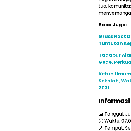
tua, komunita
menyemangati 
Baca Juga:
Grass Root D
Tuntutan Ke
Tadabur Ala
Gede, Perku
Ketua Umum 
Sekolah, Wak
2031
Informasi
📅 Tanggal: Ju
🕖 Waktu: 07.0
📍 Tempat: Se