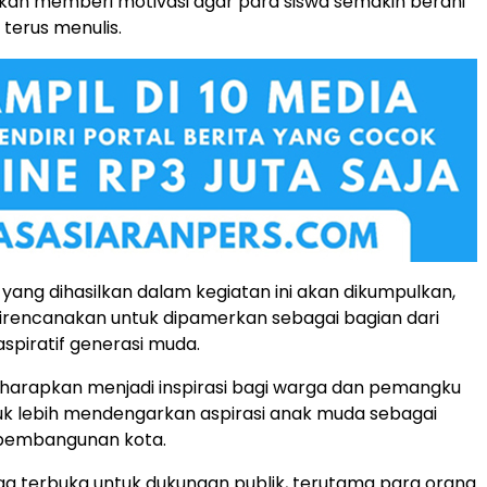
kan memberi motivasi agar para siswa semakin berani
terus menulis.
 yang dihasilkan dalam kegiatan ini akan dikumpulkan,
 direncanakan untuk dipamerkan sebagai bagian dari
spiratif generasi muda.
iharapkan menjadi inspirasi bagi warga dan pemangku
uk lebih mendengarkan aspirasi anak muda sebagai
 pembangunan kota.
juga terbuka untuk dukungan publik, terutama para orang