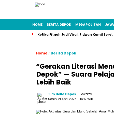
HOME
BERITA DEPOK
MEGAPOLITAN
JAW
Ketika Fitnah Jadi Viral: Ridwan Kamil Seret
Home
Berita Depok
/
“Gerakan Literasi Men
Depok” — Suara Pelaj
Lebih Baik
Tim Hello Depok
- Pewarta
Senin, 21 April 2025 - 14:17 WIB