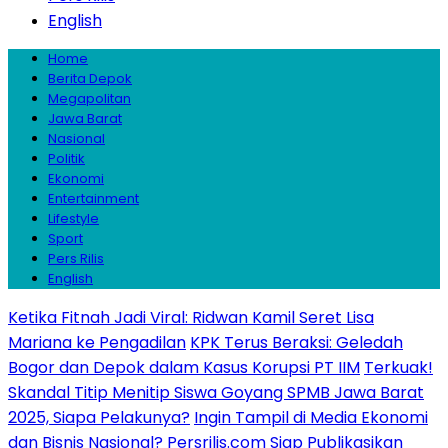
English
Home
Berita Depok
Megapolitan
Jawa Barat
Nasional
Politik
Ekonomi
Entertainment
Lifestyle
Sport
Pers Rilis
English
Ketika Fitnah Jadi Viral: Ridwan Kamil Seret Lisa
Mariana ke Pengadilan
KPK Terus Beraksi: Geledah
Bogor dan Depok dalam Kasus Korupsi PT IIM
Terkuak!
Skandal Titip Menitip Siswa Goyang SPMB Jawa Barat
2025, Siapa Pelakunya?
Ingin Tampil di Media Ekonomi
dan Bisnis Nasional? Persrilis.com Siap Publikasikan