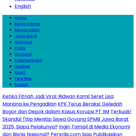
English
Home
Berita Depok
Megapolitan
Jawa Barat
Nasional
Politik
Ekonomi
Entertainment
Lifestyle
Sport
Pers Rilis
English
Ketika Fitnah Jadi Viral: Ridwan Kamil Seret Lisa
Mariana ke Pengadilan
KPK Terus Beraksi: Geledah
Bogor dan Depok dalam Kasus Korupsi PT IIM
Terkuak!
Skandal Titip Menitip Siswa Goyang SPMB Jawa Barat
2025, Siapa Pelakunya?
Ingin Tampil di Media Ekonomi
dan Bisnis Nasional? Persrilis.com Siap Publikasikan