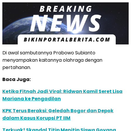
Di awal sambutannya Prabowo Subianto
menyampakan kaitannya olahraga dengan
pertahanan.
Baca Juga:
Ketika Fitnah Jadi Viral: Ridwan Kamil Seret Lisa
Mariana ke Pengadilan
KPK Terus Beraksi: Geledah Bogor dan Depok
dalam Kasus Korupsi PT IIM
Terkuak! Skandal Titip Menitip Siswa Goyang