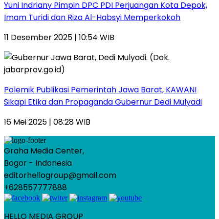
Yuni Indriany Pimpin DPC PDI Perjuangan Kota Depok,
Imam Turidi dan Riza Al-Habsyi Memperkokoh
11 Desember 2025 | 10:54 WIB
Polemik Publikasi Pemerintah Jawa Barat, KAWANI
Sikapi Etika dan Propaganda Gubernur Dedi Mulyadi
16 Mei 2025 | 08:28 WIB
Graha Media Center,
Bogor - Indonesia
editorhellogroup@gmail.com
+628557777888
HELLO MEDIA GROUP