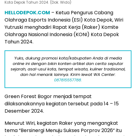
Kota Depok Tahun 2024. (Dok. Wido)
HELLODEPOK.COM
– Ketua Pengurus Cabang
Olahraga Esports Indonesia (ESI) Kota Depok, Wiri
Yutruski menghadiri Rapat Kerja (Raker) Komite
Olahraga Nasional Indonesia (KONI) Kota Depok
Tahun 2024.
Yuks, dukung promosi kota/kabupaten Anda di media
online ini dengan bikin konten artikel dan cerita seputar
sejarah, asal-usul kota, tempat wisata, kuliner tradisional,
dan hal menarik lainnya. Kirim lewat WA Center:
087815557788.
Green Forest Bogor menjadi tempat
dilaksanakannya kegiatan tersebut pada 14 – 15
Desember 2024.
Menurut Wiri, kegiatan Raker yang mengangkat
tema “Bersinergi Menuju Sukses Porprov 2026” itu