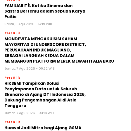
FAMILIARITÉ: Ketika Sinema dan
Sastra Bertemu dalam Sebuah Karya
Puitis
Sabtu, 8 Agu 2026 - 14:19 WIB
Pers Rilis
MONDEVITA MENGAKUISISI SAHAM
MAYORITAS DI UNDERSCORE DISTRICT,
PERUSAHAAN INDUK MAGLIANO,
SEBAGAI LANGKAH KEDUA DALAM
MEMBANGUN PLATFORM MEREK MEWAH ITALIA BARU
Jumat, 7 Agu 2026 - 09:32 WIB
Pers Rilis
HIKSEMI Tampilkan Solusi
Penyimpanan Data untuk Seluruh
Skenario di Ajang DTI Indonesia 2026,
Dukung Pengembangan AI di Asia
Tenggara
Jumat, 7 Agu 2026 - 04:14 WIB
Pers Rilis
Huawei Jadi Mitra bagi Ajang GSMA