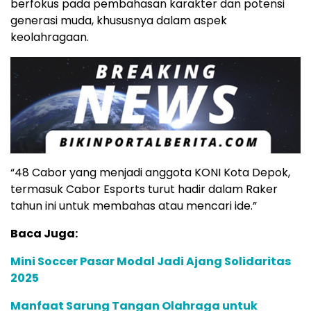
berfokus pada pembahasan karakter dan potensi
generasi muda, khususnya dalam aspek
keolahragaan.
“48 Cabor yang menjadi anggota KONI Kota Depok,
termasuk Cabor Esports turut hadir dalam Raker
tahun ini untuk membahas atau mencari ide.”
Baca Juga:
Mini Soccer Pasar Modal Jadi Ajang Solidaritas
2025
Manfaat Sarung Tangan Olahraga untuk