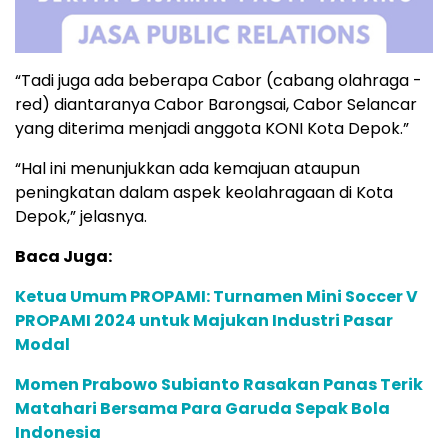
“Tadi juga ada beberapa Cabor (cabang olahraga -
red) diantaranya Cabor Barongsai, Cabor Selancar
yang diterima menjadi anggota KONI Kota Depok.”
“Hal ini menunjukkan ada kemajuan ataupun
peningkatan dalam aspek keolahragaan di Kota
Depok,” jelasnya.
Baca Juga:
Ketua Umum PROPAMI: Turnamen Mini Soccer V
PROPAMI 2024 untuk Majukan Industri Pasar
Modal
Momen Prabowo Subianto Rasakan Panas Terik
Matahari Bersama Para Garuda Sepak Bola
Indonesia