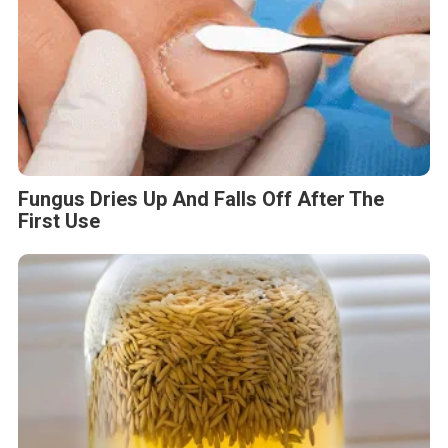
Fungus Dries Up And Falls Off After The
First Use