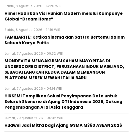
Sabtu, 8 Agustus 2026 - 14:26 WIB
Himel Hadirkan Visi Hunian Modern melalui Kampanye
Global “Dream Home”
Sabtu, 8 Agustus 2026 - 14:19 WIB
FAMILIARITÉ: Ketika Sinema dan Sastra Bertemu dalam
Sebuah Karya Puitis
Jumat, 7 Agustus 2026 - 09:32 WIB
MONDEVITA MENGAKUISISI SAHAM MAYORITAS DI
UNDERSCORE DISTRICT, PERUSAHAAN INDUK MAGLIANO,
SEBAGAI LANGKAH KEDUA DALAM MEMBANGUN
PLATFORM MEREK MEWAH ITALIA BARU
Jumat, 7 Agustus 2026 - 04:14 WIB
HIKSEMI Tampilkan Solusi Penyimpanan Data untuk
Seluruh Skenario di Ajang DTI Indonesia 2026, Dukung
Pengembangan AI di Asia Tenggara
Jumat, 7 Agustus 2026 - 00:42 WIB
Huawei Jadi Mitra bagi Ajang GSMA M360 ASEAN 2026