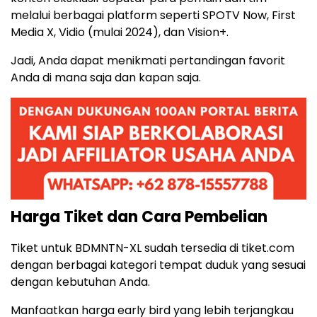
melalui berbagai platform seperti SPOTV Now, First
Media X, Vidio (mulai 2024), dan Vision+.
Jadi, Anda dapat menikmati pertandingan favorit
Anda di mana saja dan kapan saja.
Harga Tiket dan Cara Pembelian
Tiket untuk BDMNTN-XL sudah tersedia di tiket.com
dengan berbagai kategori tempat duduk yang sesuai
dengan kebutuhan Anda.
Manfaatkan harga early bird yang lebih terjangkau