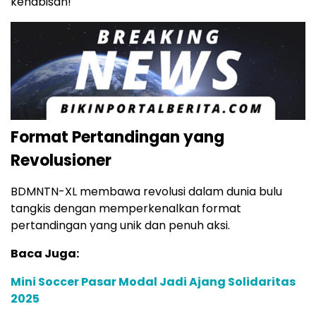
kehabisan!
Format Pertandingan yang
Revolusioner
BDMNTN-XL membawa revolusi dalam dunia bulu
tangkis dengan memperkenalkan format
pertandingan yang unik dan penuh aksi.
Baca Juga:
Mini Soccer Pasar Modal Jadi Ajang Solidaritas
2025