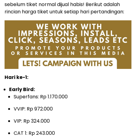
sebelum tiket normal dijual habis! Berikut adalah
rincian harga tiket untuk setiap hari pertandingan:
Hari ke-1:
Early Bird:
Superfans: Rp 1.170.000
VVIP: Rp 972.000
VIP: Rp 324.000
CAT 1: Rp 243.000