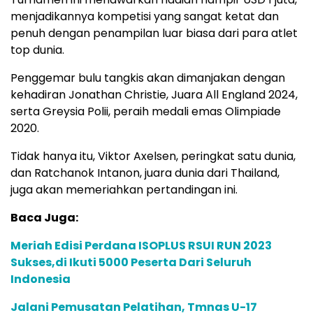
menjadikannya kompetisi yang sangat ketat dan
penuh dengan penampilan luar biasa dari para atlet
top dunia.
Penggemar bulu tangkis akan dimanjakan dengan
kehadiran Jonathan Christie, Juara All England 2024,
serta Greysia Polii, peraih medali emas Olimpiade
2020.
Tidak hanya itu, Viktor Axelsen, peringkat satu dunia,
dan Ratchanok Intanon, juara dunia dari Thailand,
juga akan memeriahkan pertandingan ini.
Baca Juga:
Meriah Edisi Perdana ISOPLUS RSUI RUN 2023
Sukses,di Ikuti 5000 Peserta Dari Seluruh
Indonesia
Jalani Pemusatan Pelatihan, Tmnas U-17