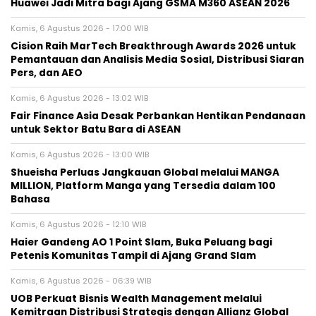
Huawei Jadi Mitra bagi Ajang GSMA M360 ASEAN 2026
Kamis, 6 Agustus 2026 - 17:00 WIB
Cision Raih MarTech Breakthrough Awards 2026 untuk
Pemantauan dan Analisis Media Sosial, Distribusi Siaran
Pers, dan AEO
Kamis, 6 Agustus 2026 - 13:02 WIB
Fair Finance Asia Desak Perbankan Hentikan Pendanaan
untuk Sektor Batu Bara di ASEAN
Kamis, 6 Agustus 2026 - 13:00 WIB
Shueisha Perluas Jangkauan Global melalui MANGA
MILLION, Platform Manga yang Tersedia dalam 100
Bahasa
Kamis, 6 Agustus 2026 - 12:10 WIB
Haier Gandeng AO 1 Point Slam, Buka Peluang bagi
Petenis Komunitas Tampil di Ajang Grand Slam
Kamis, 6 Agustus 2026 - 06:39 WIB
UOB Perkuat Bisnis Wealth Management melalui
Kemitraan Distribusi Strategis dengan Allianz Global