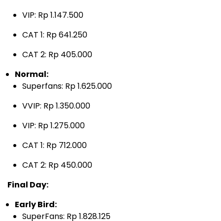
VIP: Rp 1.147.500
CAT 1: Rp 641.250
CAT 2: Rp 405.000
Normal:
Superfans: Rp 1.625.000
VVIP: Rp 1.350.000
VIP: Rp 1.275.000
CAT 1: Rp 712.000
CAT 2: Rp 450.000
Final Day:
Early Bird:
SuperFans: Rp 1.828.125