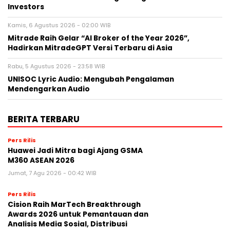
Investors
Kamis, 6 Agustus 2026 - 02:00 WIB
Mitrade Raih Gelar “AI Broker of the Year 2026”,
Hadirkan MitradeGPT Versi Terbaru di Asia
Rabu, 5 Agustus 2026 - 23:58 WIB
UNISOC Lyric Audio: Mengubah Pengalaman
Mendengarkan Audio
BERITA TERBARU
Pers Rilis
Huawei Jadi Mitra bagi Ajang GSMA
M360 ASEAN 2026
Jumat, 7 Agu 2026 - 00:42 WIB
Pers Rilis
Cision Raih MarTech Breakthrough
Awards 2026 untuk Pemantauan dan
Analisis Media Sosial, Distribusi