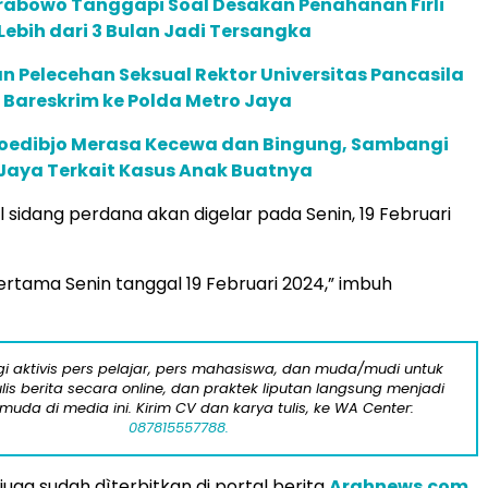
 Prabowo Tanggapi Soal Desakan Penahanan Firli
Lebih dari 3 Bulan Jadi Tersangka
 Pelecehan Seksual Rektor Universitas Pancasila
Bareskrim ke Polda Metro Jaya
oedibjo Merasa Kecewa dan Bingung, Sambangi
 Jaya Terkait Kasus Anak Buatnya
 sidang perdana akan digelar pada Senin, 19 Februari
pertama Senin tanggal 19 Februari 2024,” imbuh
i aktivis pers pelajar, pers mahasiswa, dan muda/mudi untuk
lis berita secara online, dan praktek liputan langsung menjadi
 muda di media ini. Kirim CV dan karya tulis, ke WA Center:
087815557788.
s juga sudah dìterbitkan di portal berita
Arahnews.com