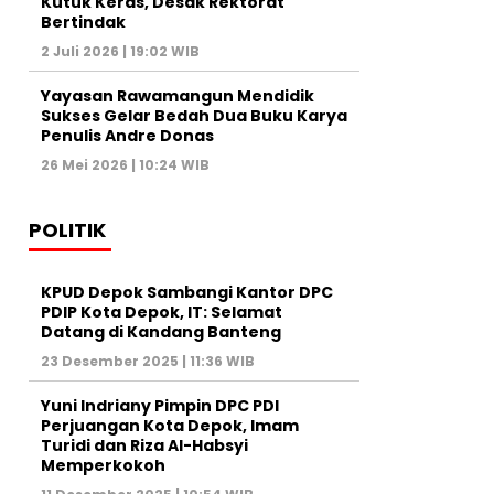
Kutuk Keras, Desak Rektorat
Bertindak
2 Juli 2026 | 19:02 WIB
Yayasan Rawamangun Mendidik
Sukses Gelar Bedah Dua Buku Karya
Penulis Andre Donas
26 Mei 2026 | 10:24 WIB
POLITIK
KPUD Depok Sambangi Kantor DPC
PDIP Kota Depok, IT: Selamat
Datang di Kandang Banteng
23 Desember 2025 | 11:36 WIB
Yuni Indriany Pimpin DPC PDI
Perjuangan Kota Depok, Imam
Turidi dan Riza Al-Habsyi
Memperkokoh