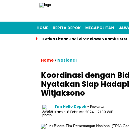
HOME
BERITA DEPOK
MEGAPOLITAN
JAW
Ketika Fitnah Jadi Viral: Ridwan Kamil Seret
Home
Nasional
/
Koordinasi dengan Bi
Nyatakan Siap Hadapi
Witjaksono
Tim Hello Depok
- Pewarta
Kamis, 8 Februari 2024 - 21:30 WIB