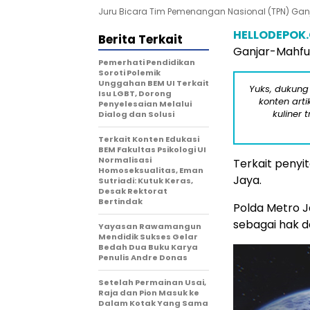
Juru Bicara Tim Pemenangan Nasional (TPN) Gan
HELLODEPOK
Berita Terkait
Ganjar-Mahfu
Pemerhati Pendidikan
Soroti Polemik
Unggahan BEM UI Terkait
Yuks, dukung
Isu LGBT, Dorong
konten arti
Penyelesaian Melalui
kuliner 
Dialog dan Solusi
Terkait Konten Edukasi
BEM Fakultas Psikologi UI
Normalisasi
Terkait penyi
Homoseksualitas, Eman
Jaya.
Sutriadi: Kutuk Keras,
Desak Rektorat
Bertindak
Polda Metro 
sebagai hak d
Yayasan Rawamangun
Mendidik Sukses Gelar
Bedah Dua Buku Karya
Penulis Andre Donas
Setelah Permainan Usai,
Raja dan Pion Masuk ke
Dalam Kotak Yang Sama