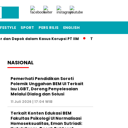
IFESTYLE
SPORT
PERS RILIS
ENGLISH
or dan Depok dalam Kasus Korupsi PT IIM
Terkuak! Skandal T
NASIONAL
Pemerhati Pendidikan Soroti
Polemik Unggahan BEM UI Terkait
Isu LGBT, Dorong Penyelesaian
Melalui Dialog dan Solusi
11 Juli 2026 | 17:04 WIB
Terkait Konten Edukasi BEM
Fakultas Psikologi UI Normalisasi
Homoseksualitas, Eman Sutriadi: