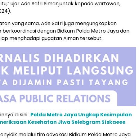
tu,” ujar Ade Safri Simanjuntak kepada wartawan,
024).
tan yang sama, Ade Safri juga mengungkapkan
 berkoordinasi dengan Bidkum Polda Metro Jaya dan
iap menghadapi gugatan Aiman tersebut.
nnya di sini :
Polda Metro Jaya Ungkap Kesimpulan
meriksaan Kesehatan Jiwa Selebgram Sìskaeee
penyidik melalui tim advokasi Bidkum Polda Metro Jaya