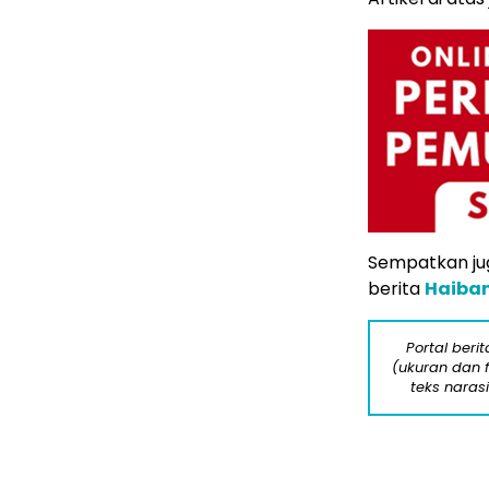
Sempatkan jug
berita
Haiba
Portal beri
(ukuran dan 
teks naras