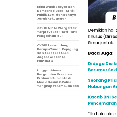
Etika Wakil Rakyat dan
Demokrasi Lokal: Kritik
Publik, LSM, dan Bahaya
Jarak Kekuasaan
GPK RI Minta Warga Tak
Demikian hal 
Terprovokasi: Hati-Hati
Khusus (Dirre
Pengalihan Isu!
Simanjuntak.
CV VIP Tersandung
Korupsi Timah, Kejagung
Baca Juga:
Sita Aset Rest Area
Jagorawi Bernilai
Fantastis
Diduga Disik
Berumur Seki
Unggah Meme
Bergambar Presiden
Prabowo Subianto di
Seorang Pria
Media Sosial X, Polisi
Hubungan As
Tangkap Perempuan SSS
Kacab BNI Se
Pencemaran 
“Itu hak saks