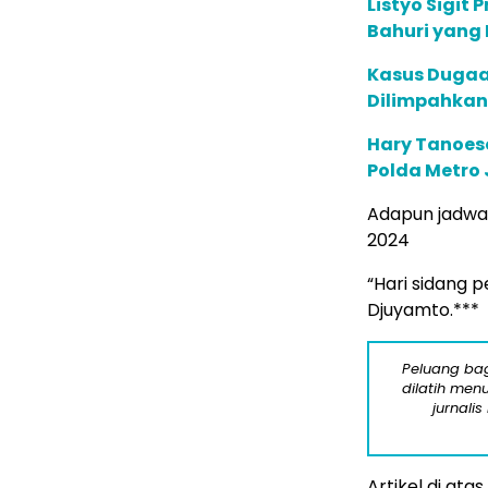
Listyo Sigit
Bahuri yang 
Kasus Dugaan
Dilimpahkan 
Hary Tanoes
Polda Metro
Adapun jadwal
2024
“Hari sidang 
Djuyamto.***
Peluang bag
dilatih menu
jurnalis
Artikel di ata