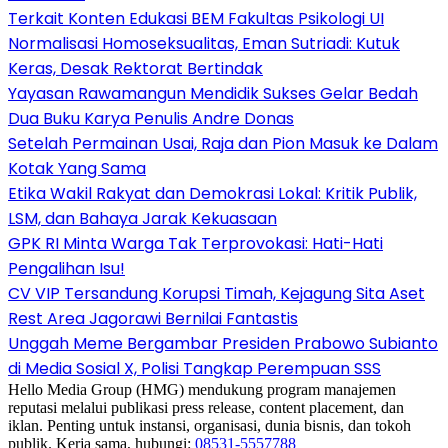
Terkait Konten Edukasi BEM Fakultas Psikologi UI
Normalisasi Homoseksualitas, Eman Sutriadi: Kutuk
Keras, Desak Rektorat Bertindak
Yayasan Rawamangun Mendidik Sukses Gelar Bedah
Dua Buku Karya Penulis Andre Donas
Setelah Permainan Usai, Raja dan Pion Masuk ke Dalam
Kotak Yang Sama
Etika Wakil Rakyat dan Demokrasi Lokal: Kritik Publik,
LSM, dan Bahaya Jarak Kekuasaan
GPK RI Minta Warga Tak Terprovokasi: Hati-Hati
Pengalihan Isu!
CV VIP Tersandung Korupsi Timah, Kejagung Sita Aset
Rest Area Jagorawi Bernilai Fantastis
Unggah Meme Bergambar Presiden Prabowo Subianto
di Media Sosial X, Polisi Tangkap Perempuan SSS
Hello Media Group (HMG) mendukung program manajemen
reputasi melalui publikasi press release, content placement, dan
iklan. Penting untuk instansi, organisasi, dunia bisnis, dan tokoh
publik. Kerja sama, hubungi:
08531-5557788