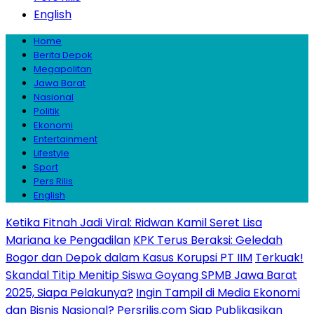
English
Home
Berita Depok
Megapolitan
Jawa Barat
Nasional
Politik
Ekonomi
Entertainment
Lifestyle
Sport
Pers Rilis
English
Ketika Fitnah Jadi Viral: Ridwan Kamil Seret Lisa
Mariana ke Pengadilan
KPK Terus Beraksi: Geledah
Bogor dan Depok dalam Kasus Korupsi PT IIM
Terkuak!
Skandal Titip Menitip Siswa Goyang SPMB Jawa Barat
2025, Siapa Pelakunya?
Ingin Tampil di Media Ekonomi
dan Bisnis Nasional? Persrilis.com Siap Publikasikan