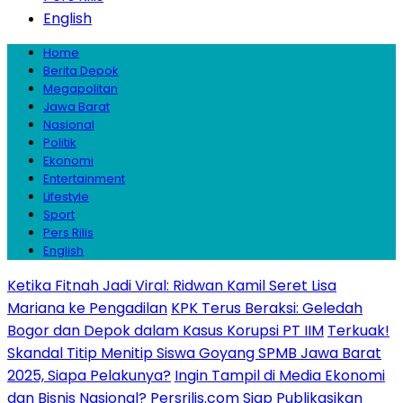
English
Home
Berita Depok
Megapolitan
Jawa Barat
Nasional
Politik
Ekonomi
Entertainment
Lifestyle
Sport
Pers Rilis
English
Ketika Fitnah Jadi Viral: Ridwan Kamil Seret Lisa
Mariana ke Pengadilan
KPK Terus Beraksi: Geledah
Bogor dan Depok dalam Kasus Korupsi PT IIM
Terkuak!
Skandal Titip Menitip Siswa Goyang SPMB Jawa Barat
2025, Siapa Pelakunya?
Ingin Tampil di Media Ekonomi
dan Bisnis Nasional? Persrilis.com Siap Publikasikan