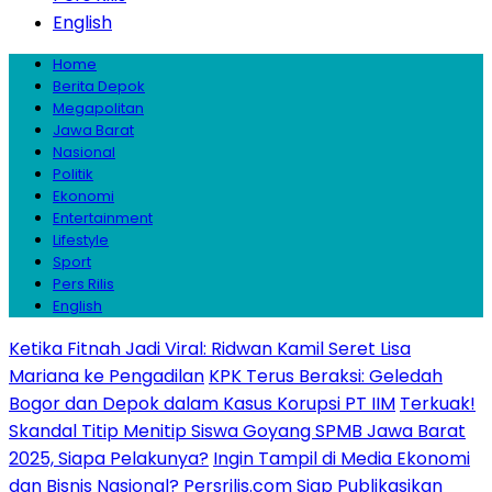
English
Home
Berita Depok
Megapolitan
Jawa Barat
Nasional
Politik
Ekonomi
Entertainment
Lifestyle
Sport
Pers Rilis
English
Ketika Fitnah Jadi Viral: Ridwan Kamil Seret Lisa
Mariana ke Pengadilan
KPK Terus Beraksi: Geledah
Bogor dan Depok dalam Kasus Korupsi PT IIM
Terkuak!
Skandal Titip Menitip Siswa Goyang SPMB Jawa Barat
2025, Siapa Pelakunya?
Ingin Tampil di Media Ekonomi
dan Bisnis Nasional? Persrilis.com Siap Publikasikan