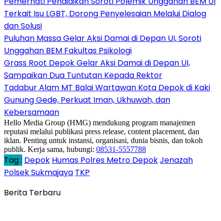
Pemerhati Pendidikan Soroti Polemik Unggahan BEM UI
Terkait Isu LGBT, Dorong Penyelesaian Melalui Dialog
dan Solusi
Puluhan Massa Gelar Aksi Damai di Depan UI, Soroti
Unggahan BEM Fakultas Psikologi
Grass Root Depok Gelar Aksi Damai di Depan UI,
Sampaikan Dua Tuntutan Kepada Rektor
Tadabur Alam MT Balai Wartawan Kota Depok di Kaki
Gunung Gede, Perkuat Iman, Ukhuwah, dan
Kebersamaan
Hello Media Group (HMG) mendukung program manajemen
reputasi melalui publikasi press release, content placement, dan
iklan. Penting untuk instansi, organisasi, dunia bisnis, dan tokoh
publik. Kerja sama, hubungi:
08531-5557788
Tag :
Depok
Humas Polres Metro Depok
Jenazah
Polsek Sukmajaya
TKP
Berita Terbaru