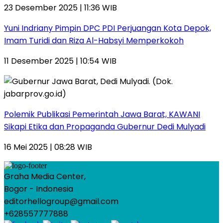
23 Desember 2025 | 11:36 WIB
Yuni Indriany Pimpin DPC PDI Perjuangan Kota Depok,
Imam Turidi dan Riza Al-Habsyi Memperkokoh
11 Desember 2025 | 10:54 WIB
Polemik Publikasi Pemerintah Jawa Barat, KAWANI
Sikapi Etika dan Propaganda Gubernur Dedi Mulyadi
16 Mei 2025 | 08:28 WIB
Graha Media Center,
Bogor - Indonesia
editorhellogroup@gmail.com
+628557777888