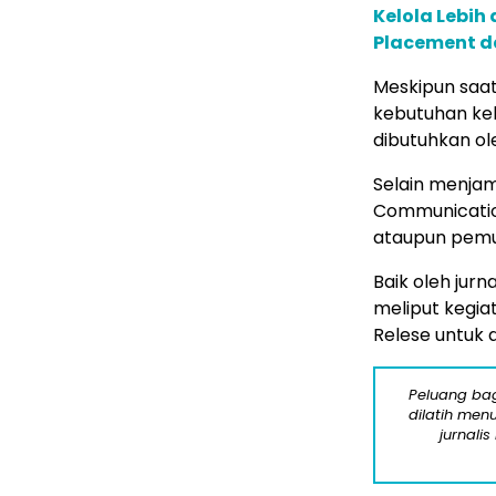
Kelola Lebih
Placement da
Meskipun saat
kebutuhan keh
dibutuhkan ole
Selain menjami
Communicatio
ataupun pemu
Baik oleh jurn
meliput kegia
Relese untuk d
Peluang bag
dilatih menu
jurnalis