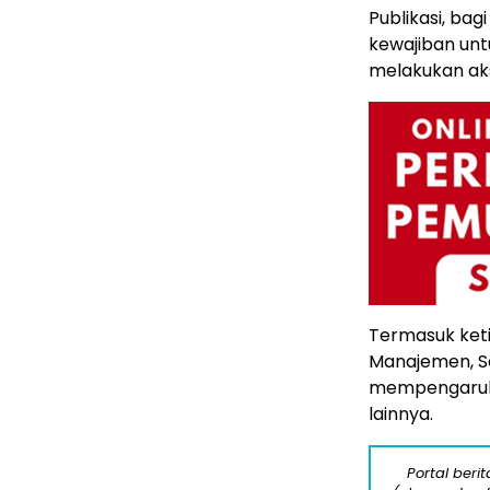
Publikasi, ba
kewajiban un
melakukan aks
Termasuk keti
Manajemen, Se
mempengaruhi 
lainnya.
Portal beri