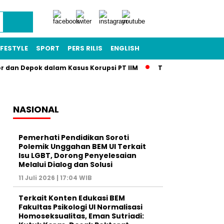
IFESTYLE
SPORT
PERS RILIS
ENGLISH
or dan Depok dalam Kasus Korupsi PT IIM
Terkuak! Skandal T
NASIONAL
Pemerhati Pendidikan Soroti
Polemik Unggahan BEM UI Terkait
Isu LGBT, Dorong Penyelesaian
Melalui Dialog dan Solusi
11 Juli 2026 | 17:04 WIB
Terkait Konten Edukasi BEM
Fakultas Psikologi UI Normalisasi
Homoseksualitas, Eman Sutriadi: