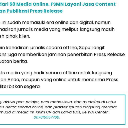
 dari 50 Media Online, FSMN Layani Jasa Content
n Publikasi Press Release
 ini sudah memasuki era online dan digital, namun
adiran jurnalis media yang meliput langsung masih
h pihak klien.
n kehadiran jurnalis secara offline, Sapu Langit
ns juga memberikan jaminan penerbitan Press Release
atan berita.
alis media yang hadir secara offline untuk langsung
tan Anda, maupun yang online untuk menerima Press
iterbitkan segera.
i aktivis pers pelajar, pers mahasiswa, dan muda/mudi untuk
lis berita secara online, dan praktek liputan langsung menjadi
 muda di media ini. Kirim CV dan karya tulis, ke WA Center:
087815557788.