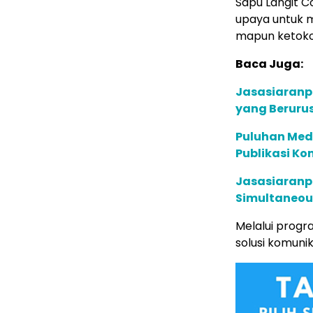
Sapu Langit 
upaya untuk m
mapun ketoko
Baca Juga:
Jasasiaranpe
yang Beruru
Puluhan Med
Publikasi Ko
Jasasiaranpe
Simultaneous
Melalui progr
solusi komunik