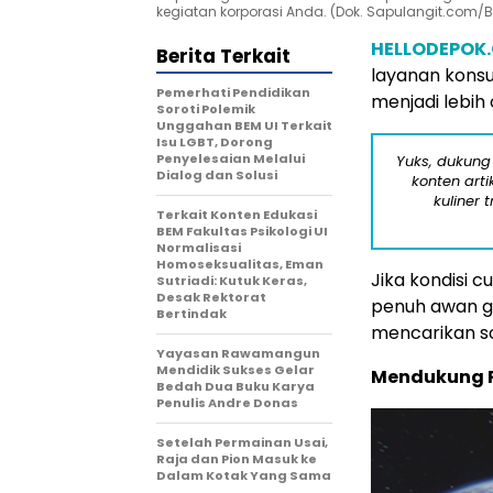
kegiatan korporasi Anda. (Dok. Sapulangit.com/B
HELLODEPOK
Berita Terkait
layanan konsu
Pemerhati Pendidikan
menjadi lebih 
Soroti Polemik
Unggahan BEM UI Terkait
Isu LGBT, Dorong
Penyelesaian Melalui
Yuks, dukung
Dialog dan Solusi
konten arti
kuliner 
Terkait Konten Edukasi
BEM Fakultas Psikologi UI
Normalisasi
Homoseksualitas, Eman
Jika kondisi c
Sutriadi: Kutuk Keras,
Desak Rektorat
penuh awan g
Bertindak
mencarikan so
Yayasan Rawamangun
Mendidik Sukses Gelar
Mendukung P
Bedah Dua Buku Karya
Penulis Andre Donas
Setelah Permainan Usai,
Raja dan Pion Masuk ke
Dalam Kotak Yang Sama