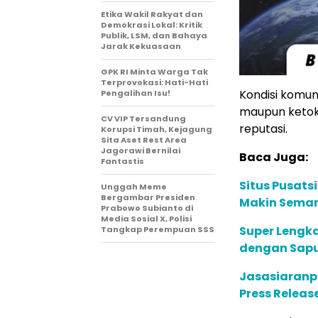
Etika Wakil Rakyat dan
Demokrasi Lokal: Kritik
Publik, LSM, dan Bahaya
Jarak Kekuasaan
GPK RI Minta Warga Tak
Terprovokasi: Hati-Hati
Kondisi komun
Pengalihan Isu!
maupun ketok
CV VIP Tersandung
reputasi.
Korupsi Timah, Kejagung
Sita Aset Rest Area
Jagorawi Bernilai
Baca Juga:
Fantastis
Situs Pusats
Unggah Meme
Bergambar Presiden
Makin Seman
Prabowo Subianto di
Media Sosial X, Polisi
Super Lengka
Tangkap Perempuan SSS
dengan Sapu
Jasasiaranpe
Press Releas