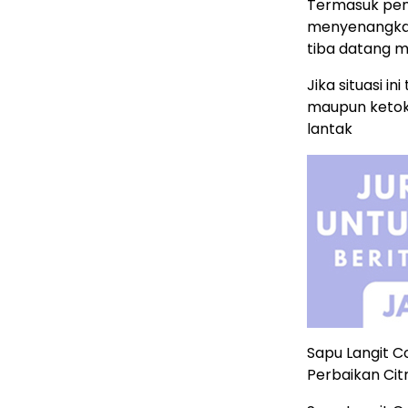
Termasuk pem
menyenangkan
tiba datang 
Jika situasi i
maupun ketok
lantak
Sapu Langit 
Perbaikan Cit