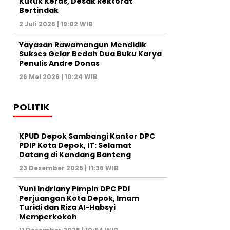
Kutuk Keras, Desak Rektorat
Bertindak
2 Juli 2026 | 19:02 WIB
Yayasan Rawamangun Mendidik
Sukses Gelar Bedah Dua Buku Karya
Penulis Andre Donas
26 Mei 2026 | 10:24 WIB
POLITIK
KPUD Depok Sambangi Kantor DPC
PDIP Kota Depok, IT: Selamat
Datang di Kandang Banteng
23 Desember 2025 | 11:36 WIB
Yuni Indriany Pimpin DPC PDI
Perjuangan Kota Depok, Imam
Turidi dan Riza Al-Habsyi
Memperkokoh