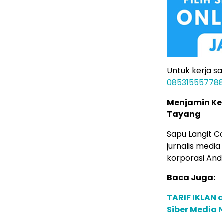
Untuk kerja s
08531555778
Menjamin Keh
Tayang
Sapu Langit 
jurnalis media
korporasi And
Baca Juga:
TARIF IKLAN 
Siber Media 