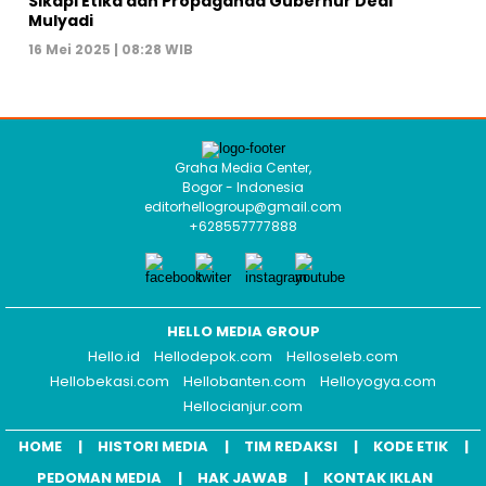
Sikapi Etika dan Propaganda Gubernur Dedi
Mulyadi
16 Mei 2025 | 08:28 WIB
Graha Media Center,
Bogor - Indonesia
editorhellogroup@gmail.com
+628557777888
HELLO MEDIA GROUP
Hello.id
Hellodepok.com
Helloseleb.com
Hellobekasi.com
Hellobanten.com
Helloyogya.com
Hellocianjur.com
HOME
HISTORI MEDIA
TIM REDAKSI
KODE ETIK
PEDOMAN MEDIA
HAK JAWAB
KONTAK IKLAN