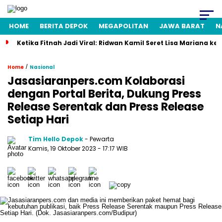
HOME
BERITA DEPOK
MEGAPOLITAN
JAWA BARAT
N
Ketika Fitnah Jadi Viral: Ridwan Kamil Seret Lisa Mariana ke
/
Home
Nasional
Jasasiaranpers.com Kolaborasi
dengan Portal Berita, Dukung Press
Release Serentak dan Press Release
Setiap Hari
Tim Hello Depok
- Pewarta
Kamis, 19 Oktober 2023 - 17:17 WIB