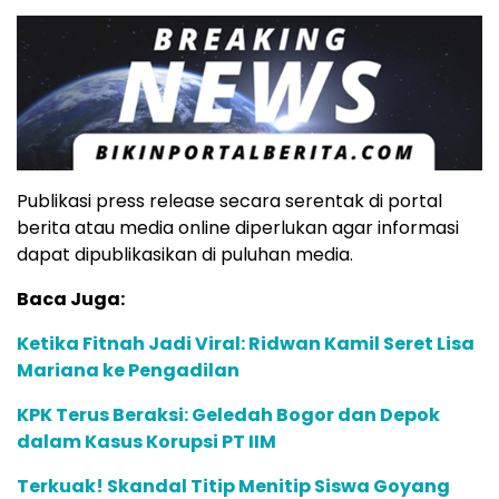
Publikasi press release secara serentak di portal
berita atau media online diperlukan agar informasi
dapat dipublikasikan di puluhan media.
Baca Juga:
Ketika Fitnah Jadi Viral: Ridwan Kamil Seret Lisa
Mariana ke Pengadilan
KPK Terus Beraksi: Geledah Bogor dan Depok
dalam Kasus Korupsi PT IIM
Terkuak! Skandal Titip Menitip Siswa Goyang