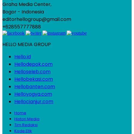
Graha Media Center,
Bogor - Indonesia
editorhellogroup@gmail.com
+628557777888
HELLO MEDIA GROUP
Hello.id
Hellodepok.com
Helloseleb.com
Hellobekasi.com
Hellobanten.com
Helloyogya.com
Hellocianjur.com
Home
Histori Media
Tim Redaksi
Kode Etik