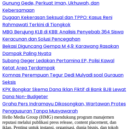
Gunung Gede, Perkuat Iman, Ukhuwah, dan
Kebersamaan
Dugaan Kekerasan Seksual dan TPPO: Kasus Reni
Rahmawati Terkini di Tiongkok
MBG Berujung KLB di KBB: Analisis Penyebab 364 Siswa
Keracunan dan Solusi Pencegahan
Bekasi Diguncang Gempa M 4,9: Karawang Rasakan
Dampak Paling Nyata
Subang Geger Ledakan Pertamina EP, Polisi Kawal
Ketat Area Terdampak
Komnas Perempuan Tegur Dedi Mulyadi soal Gurauan
Seksis
KPK Bongkar Skema Dana Iklan Fiktif di Bank BJB Lewat
Dana Non-Budgeter
Graha Pers Indramayu Dikosongkan, Wartawan Protes
Penggusuran Tanpa Musyawarah
Hello Media Group (HMG) mendukung program manajemen
reputasi melalui publikasi press release, content placement, dan
iklan. Penting untuk instansi, organisasi, dunia bisnis, dan tokoh