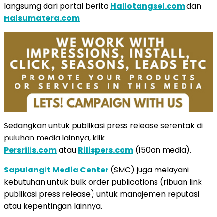
langsumg dari portal berita
Hallotangsel.com
dan
Haisumatera.com
Sedangkan untuk publikasi press release serentak di
puluhan media lainnya, klik
Persrilis.com
atau
Rilispers.com
(150an media).
Sapulangit Media Center
(SMC) juga melayani
kebutuhan untuk bulk order publications (ribuan link
publikasi press release) untuk manajemen reputasi
atau kepentingan lainnya.