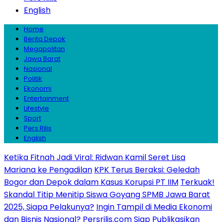
English
Home
Berita Depok
Megapolitan
Jawa Barat
Nasional
Politik
Ekonomi
Entertainment
Lifestyle
Sport
Pers Rilis
English
Ketika Fitnah Jadi Viral: Ridwan Kamil Seret Lisa
Mariana ke Pengadilan
KPK Terus Beraksi: Geledah
Bogor dan Depok dalam Kasus Korupsi PT IIM
Terkuak!
Skandal Titip Menitip Siswa Goyang SPMB Jawa Barat
2025, Siapa Pelakunya?
Ingin Tampil di Media Ekonomi
dan Bisnis Nasional? Persrilis.com Siap Publikasikan