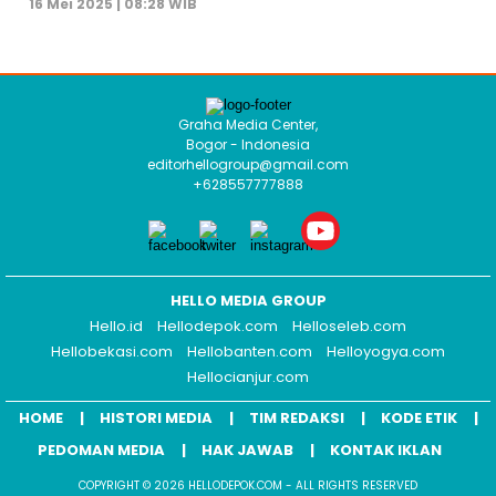
16 Mei 2025 | 08:28 WIB
Graha Media Center,
Bogor - Indonesia
editorhellogroup@gmail.com
+628557777888
HELLO MEDIA GROUP
Hello.id
Hellodepok.com
Helloseleb.com
Hellobekasi.com
Hellobanten.com
Helloyogya.com
Hellocianjur.com
HOME
HISTORI MEDIA
TIM REDAKSI
KODE ETIK
PEDOMAN MEDIA
HAK JAWAB
KONTAK IKLAN
COPYRIGHT © 2026 HELLODEPOK.COM - ALL RIGHTS RESERVED