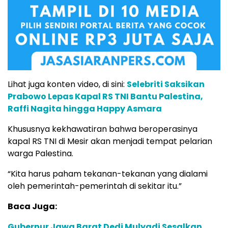
Lihat juga konten video, di sini:
Selebriti Saksikan
Prabowo Lepas Kapal RS TNI Bantu Palestina,
Raffi Nagita hingga Happy Asmara
Khususnya kekhawatiran bahwa beroperasinya
kapal RS TNI di Mesir akan menjadi tempat pelarian
warga Palestina.
“Kita harus paham tekanan-tekanan yang dialami
oleh pemerintah-pemerintah di sekitar itu.”
Baca Juga:
Gubernur Jawa Barat Dedi Mulyadi Sesalkan