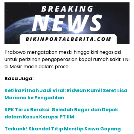
Prabowo mengatakan meski hingga kini negosiasi
untuk perizinan pengoperasian kapal rumah sakit TNI
di Mesir masih dalam prose.
Baca Juga:
Ketika Fitnah Jadi Viral: Ridwan Kamil Seret Lisa
Mariana ke Pengadilan
KPK Terus Beraksi: Geledah Bogor dan Depok
dalam Kasus Korupsi PT IIM
Terkuak! Skandal Titip Menitip Siswa Goyang