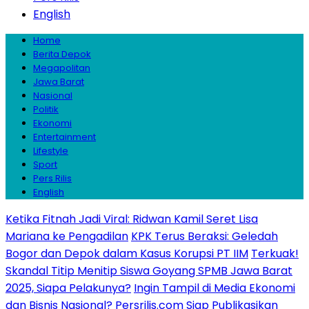
English
Home
Berita Depok
Megapolitan
Jawa Barat
Nasional
Politik
Ekonomi
Entertainment
Lifestyle
Sport
Pers Rilis
English
Ketika Fitnah Jadi Viral: Ridwan Kamil Seret Lisa
Mariana ke Pengadilan
KPK Terus Beraksi: Geledah
Bogor dan Depok dalam Kasus Korupsi PT IIM
Terkuak!
Skandal Titip Menitip Siswa Goyang SPMB Jawa Barat
2025, Siapa Pelakunya?
Ingin Tampil di Media Ekonomi
dan Bisnis Nasional? Persrilis.com Siap Publikasikan