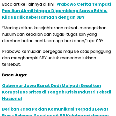
Baca artikel lainnya di sini :
Prabowo Cerita Tempati
Paviliun Akmil hingga Digembleng Sarwo Edhie,
Kilas Balik Kebersamaan dengan SBY
“Meningkatkan kesejahteraan rakyat, menegakkan
hukum dan keadilan dan tugas-tugas lain yang
diemban beliau nanti, semoga berkenan,” ujar SBY.
Prabowo kemudian bergegas maju ke atas panggung
dan menghampiri SBY untuk menerima lukisan
tersebut.
Baca Juga:
Gubernur Jawa Barat Dedi Mulyadi Sesalkan
Korupsi Bos Sritex di Tengah Krisis Industri Tekstil
Nasional
Berikan Jasa PR dan Komunikasi Terpadu Lewat
Press Release, Sapulangit PR Kolaborasi dengan