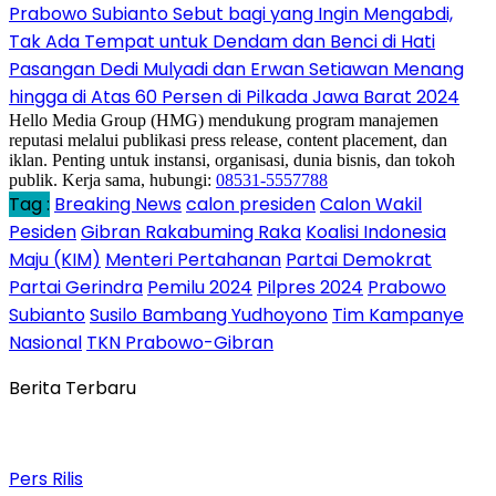
Prabowo Subianto Sebut bagi yang Ingin Mengabdi,
Tak Ada Tempat untuk Dendam dan Benci di Hati
Pasangan Dedi Mulyadi dan Erwan Setiawan Menang
hingga di Atas 60 Persen di Pilkada Jawa Barat 2024
Hello Media Group (HMG) mendukung program manajemen
reputasi melalui publikasi press release, content placement, dan
iklan. Penting untuk instansi, organisasi, dunia bisnis, dan tokoh
publik. Kerja sama, hubungi:
08531-5557788
Tag :
Breaking News
calon presiden
Calon Wakil
Pesiden
Gibran Rakabuming Raka
Koalisi Indonesia
Maju (KIM)
Menteri Pertahanan
Partai Demokrat
Partai Gerindra
Pemilu 2024
Pilpres 2024
Prabowo
Subianto
Susilo Bambang Yudhoyono
Tim Kampanye
Nasional
TKN Prabowo-Gibran
Berita Terbaru
Pers Rilis