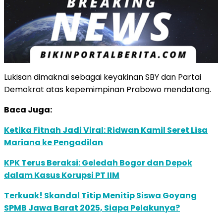
Lukisan dimaknai sebagai keyakinan SBY dan Partai
Demokrat atas kepemimpinan Prabowo mendatang.
Baca Juga:
Ketika Fitnah Jadi Viral: Ridwan Kamil Seret Lisa
Mariana ke Pengadilan
KPK Terus Beraksi: Geledah Bogor dan Depok
dalam Kasus Korupsi PT IIM
Terkuak! Skandal Titip Menitip Siswa Goyang
SPMB Jawa Barat 2025, Siapa Pelakunya?