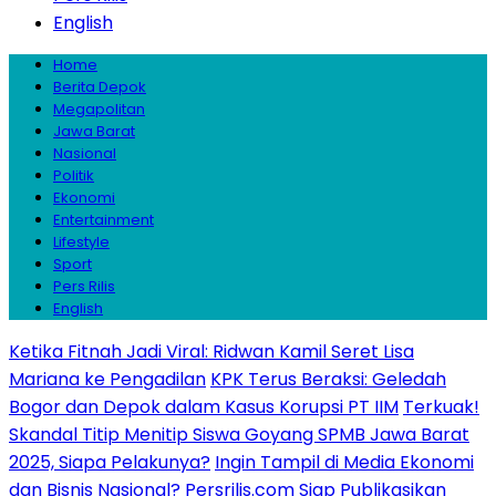
English
Home
Berita Depok
Megapolitan
Jawa Barat
Nasional
Politik
Ekonomi
Entertainment
Lifestyle
Sport
Pers Rilis
English
Ketika Fitnah Jadi Viral: Ridwan Kamil Seret Lisa
Mariana ke Pengadilan
KPK Terus Beraksi: Geledah
Bogor dan Depok dalam Kasus Korupsi PT IIM
Terkuak!
Skandal Titip Menitip Siswa Goyang SPMB Jawa Barat
2025, Siapa Pelakunya?
Ingin Tampil di Media Ekonomi
dan Bisnis Nasional? Persrilis.com Siap Publikasikan