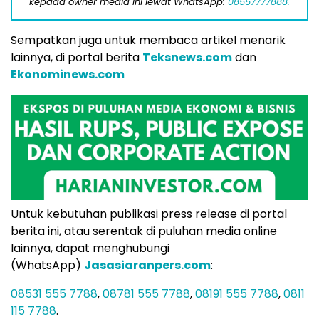
kepada owner media ini lewat WhatsApp:
08557777888.
Sempatkan juga untuk membaca artikel menarik
lainnya, di portal berita
Teksnews.com
dan
Ekonominews.com
Untuk kebutuhan publikasi press release di portal
berita ini, atau serentak di puluhan media online
lainnya, dapat menghubungi
(WhatsApp)
Jasasiaranpers.com
:
08531 555 7788
,
08781 555 7788
,
08191 555 7788
,
0811
115 7788
.