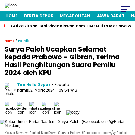
HOME
BERITA DEPOK
MEGAPOLITAN
JAWA BARAT
N
Ketika Fitnah Jadi Viral: Ridwan Kamil Seret Lisa Mariana ke
/
Home
Politik
Surya Paloh Ucapkan Selamat
kepada Prabowo – Gibran, Terima
Hasil Penghitungan Suara Pemilu
2024 oleh KPU
Tim Hello Depok
- Pewarta
Kamis, 21 Maret 2024 - 09:54 WIB
Ketua Umum Partai NasDem, Surya Paloh. (Facebook.com/@Partai