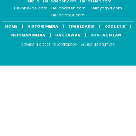
Hello.id
Hellodepok.com
Helloseleb.com
Hellobekasi.com
Hellobanten.com
Helloyogya.com
Hellocianjur.com
HOME
HISTORI MEDIA
TIM REDAKSI
KODE ETIK
PEDOMAN MEDIA
HAK JAWAB
KONTAK IKLAN
COPYRIGHT © 2026 HELLODEPOK.COM - ALL RIGHTS RESERVED