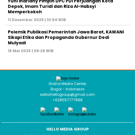
Yuni Indriany Pimpin DPC PDI Perjuangan Kota
Depok, Imam Turidi dan Riza Al-Habsyi
Memperkokoh
11 Desember 2025 | 10:54 WIB
Polemik Publikasi Pemerintah Jawa Barat, KAWANI
Sikapi Etika dan Propaganda Gubernur Dedi
Mulyadi
16 Mei 2025 | 08:28 WIB
Graha Media Center,
Bogor - Indonesia
editorhellogroup@gmail.com
+628557777888
HELLO MEDIA GROUP