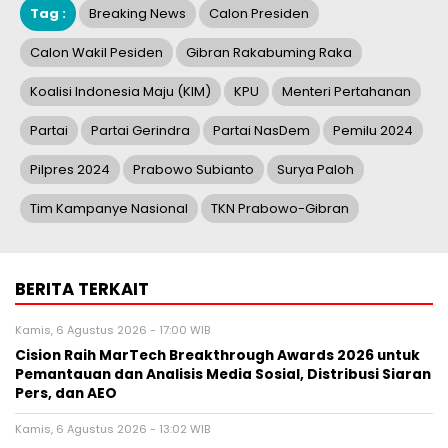
Tag :
Breaking News
Calon Presiden
Calon Wakil Pesiden
Gibran Rakabuming Raka
Koalisi Indonesia Maju (KIM)
KPU
Menteri Pertahanan
Partai
Partai Gerindra
Partai NasDem
Pemilu 2024
Pilpres 2024
Prabowo Subianto
Surya Paloh
Tim Kampanye Nasional
TKN Prabowo-Gibran
BERITA TERKAIT
Kamis, 6 Agustus 2026 - 17:00 WIB
Cision Raih MarTech Breakthrough Awards 2026 untuk
Pemantauan dan Analisis Media Sosial, Distribusi Siaran
Pers, dan AEO
Kamis, 6 Agustus 2026 - 13:02 WIB