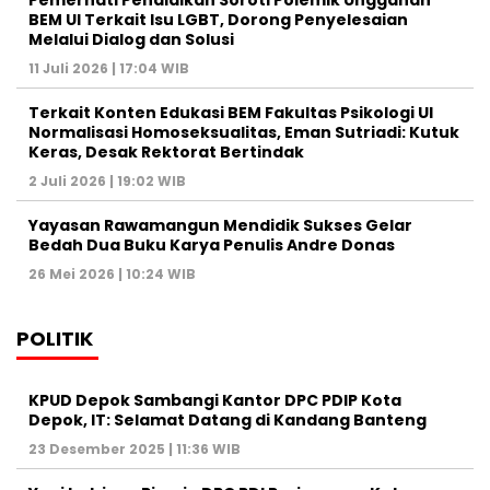
Pemerhati Pendidikan Soroti Polemik Unggahan
BEM UI Terkait Isu LGBT, Dorong Penyelesaian
Melalui Dialog dan Solusi
11 Juli 2026 | 17:04 WIB
Terkait Konten Edukasi BEM Fakultas Psikologi UI
Normalisasi Homoseksualitas, Eman Sutriadi: Kutuk
Keras, Desak Rektorat Bertindak
2 Juli 2026 | 19:02 WIB
Yayasan Rawamangun Mendidik Sukses Gelar
Bedah Dua Buku Karya Penulis Andre Donas
26 Mei 2026 | 10:24 WIB
POLITIK
KPUD Depok Sambangi Kantor DPC PDIP Kota
Depok, IT: Selamat Datang di Kandang Banteng
23 Desember 2025 | 11:36 WIB