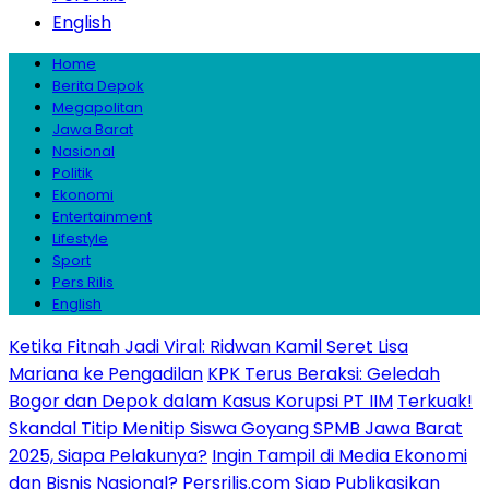
English
Home
Berita Depok
Megapolitan
Jawa Barat
Nasional
Politik
Ekonomi
Entertainment
Lifestyle
Sport
Pers Rilis
English
Ketika Fitnah Jadi Viral: Ridwan Kamil Seret Lisa
Mariana ke Pengadilan
KPK Terus Beraksi: Geledah
Bogor dan Depok dalam Kasus Korupsi PT IIM
Terkuak!
Skandal Titip Menitip Siswa Goyang SPMB Jawa Barat
2025, Siapa Pelakunya?
Ingin Tampil di Media Ekonomi
dan Bisnis Nasional? Persrilis.com Siap Publikasikan