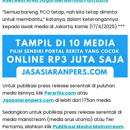
Aset Rest Area Jagorawi Bernilai Fantastis
“Semua bareng, PCO tetap, nah kita tetap diminta
untuk membantu,” katanya, dalam keterangannya
kepada awak media di Jakarta, Kamis (17/4/2025).***
Untuk publikasi press release serentak di puluhan
media lainnya, klik
Persrilis.com
atau
Jasasiaranpers.com
di lebih dari 175an media.
Sedangkan untuk publikasi press release serentak di
media mainstream (media arus utama) atau Tier
Pertama, silahkan klik
Publikasi Media Mainstream
.