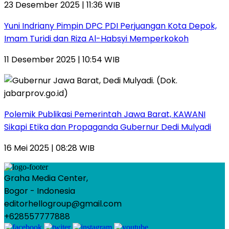
23 Desember 2025 | 11:36 WIB
Yuni Indriany Pimpin DPC PDI Perjuangan Kota Depok,
Imam Turidi dan Riza Al-Habsyi Memperkokoh
11 Desember 2025 | 10:54 WIB
Polemik Publikasi Pemerintah Jawa Barat, KAWANI
Sikapi Etika dan Propaganda Gubernur Dedi Mulyadi
16 Mei 2025 | 08:28 WIB
Graha Media Center,
Bogor - Indonesia
editorhellogroup@gmail.com
+628557777888