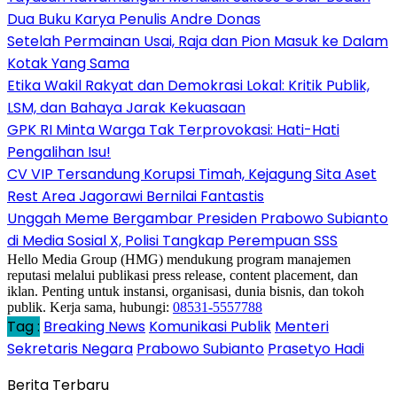
Dua Buku Karya Penulis Andre Donas
Setelah Permainan Usai, Raja dan Pion Masuk ke Dalam
Kotak Yang Sama
Etika Wakil Rakyat dan Demokrasi Lokal: Kritik Publik,
LSM, dan Bahaya Jarak Kekuasaan
GPK RI Minta Warga Tak Terprovokasi: Hati-Hati
Pengalihan Isu!
CV VIP Tersandung Korupsi Timah, Kejagung Sita Aset
Rest Area Jagorawi Bernilai Fantastis
Unggah Meme Bergambar Presiden Prabowo Subianto
di Media Sosial X, Polisi Tangkap Perempuan SSS
Hello Media Group (HMG) mendukung program manajemen
reputasi melalui publikasi press release, content placement, dan
iklan. Penting untuk instansi, organisasi, dunia bisnis, dan tokoh
publik. Kerja sama, hubungi:
08531-5557788
Tag :
Breaking News
Komunikasi Publik
Menteri
Sekretaris Negara
Prabowo Subianto
Prasetyo Hadi
Berita Terbaru