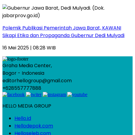
Polemik Publikasi Pemerintah Jawa Barat, KAWANI
Sikapi Etika dan Propaganda Gubernur Dedi Mulyadi
16 Mei 2025 | 08:28 WIB
Graha Media Center,
Bogor - Indonesia
editorhellogroup@gmail.com
+628557777888
HELLO MEDIA GROUP
Hello.id
Hellodepok.com
Helloseleb.com