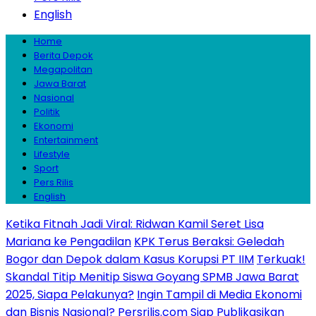
English
Home
Berita Depok
Megapolitan
Jawa Barat
Nasional
Politik
Ekonomi
Entertainment
Lifestyle
Sport
Pers Rilis
English
Ketika Fitnah Jadi Viral: Ridwan Kamil Seret Lisa
Mariana ke Pengadilan
KPK Terus Beraksi: Geledah
Bogor dan Depok dalam Kasus Korupsi PT IIM
Terkuak!
Skandal Titip Menitip Siswa Goyang SPMB Jawa Barat
2025, Siapa Pelakunya?
Ingin Tampil di Media Ekonomi
dan Bisnis Nasional? Persrilis.com Siap Publikasikan