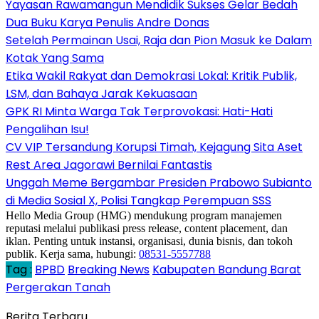
Yayasan Rawamangun Mendidik Sukses Gelar Bedah
Dua Buku Karya Penulis Andre Donas
Setelah Permainan Usai, Raja dan Pion Masuk ke Dalam
Kotak Yang Sama
Etika Wakil Rakyat dan Demokrasi Lokal: Kritik Publik,
LSM, dan Bahaya Jarak Kekuasaan
GPK RI Minta Warga Tak Terprovokasi: Hati-Hati
Pengalihan Isu!
CV VIP Tersandung Korupsi Timah, Kejagung Sita Aset
Rest Area Jagorawi Bernilai Fantastis
Unggah Meme Bergambar Presiden Prabowo Subianto
di Media Sosial X, Polisi Tangkap Perempuan SSS
Hello Media Group (HMG) mendukung program manajemen
reputasi melalui publikasi press release, content placement, dan
iklan. Penting untuk instansi, organisasi, dunia bisnis, dan tokoh
publik. Kerja sama, hubungi:
08531-5557788
Tag :
BPBD
Breaking News
Kabupaten Bandung Barat
Pergerakan Tanah
Berita Terbaru