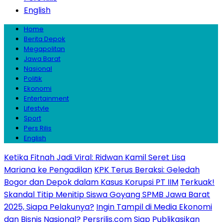
English
Home
Berita Depok
Megapolitan
Jawa Barat
Nasional
Politik
Ekonomi
Entertainment
Lifestyle
Sport
Pers Rilis
English
Ketika Fitnah Jadi Viral: Ridwan Kamil Seret Lisa
Mariana ke Pengadilan
KPK Terus Beraksi: Geledah
Bogor dan Depok dalam Kasus Korupsi PT IIM
Terkuak!
Skandal Titip Menitip Siswa Goyang SPMB Jawa Barat
2025, Siapa Pelakunya?
Ingin Tampil di Media Ekonomi
dan Bisnis Nasional? Persrilis.com Siap Publikasikan