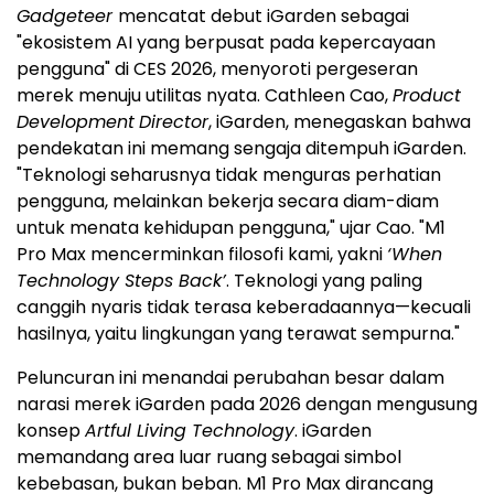
Gadgeteer
mencatat debut iGarden sebagai
"ekosistem AI yang berpusat pada kepercayaan
pengguna" di CES 2026, menyoroti pergeseran
merek menuju utilitas nyata. Cathleen Cao,
Product
Development
Director
, iGarden, menegaskan bahwa
pendekatan ini memang sengaja ditempuh iGarden.
"Teknologi seharusnya tidak menguras perhatian
pengguna, melainkan bekerja secara diam-diam
untuk menata kehidupan pengguna," ujar Cao. "M1
Pro Max mencerminkan filosofi kami, yakni
‘When
Technology Steps Back’
. Teknologi yang paling
canggih nyaris tidak terasa keberadaannya—kecuali
hasilnya, yaitu lingkungan yang terawat sempurna."
Peluncuran ini menandai perubahan besar dalam
narasi merek iGarden pada 2026 dengan mengusung
konsep
Artful Living Technology
. iGarden
memandang area luar ruang sebagai simbol
kebebasan, bukan beban. M1 Pro Max dirancang