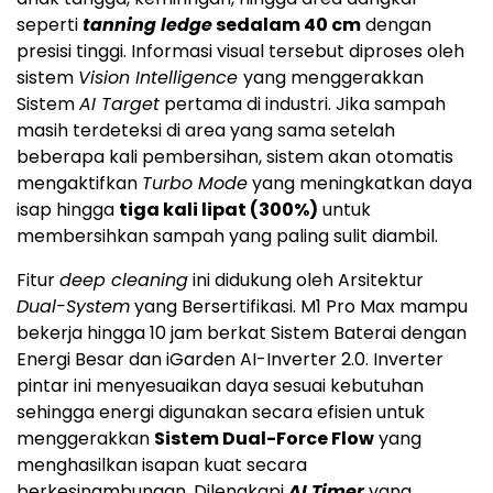
seperti
tanning ledge
sedalam 40 cm
dengan
presisi tinggi. Informasi visual tersebut diproses oleh
sistem
Vision Intelligence
yang menggerakkan
Sistem
AI Target
pertama di industri. Jika sampah
masih terdeteksi di area yang sama setelah
beberapa kali pembersihan, sistem akan otomatis
mengaktifkan
Turbo Mode
yang meningkatkan daya
isap hingga
tiga kali lipat (300%)
untuk
membersihkan sampah yang paling sulit diambil.
Fitur
deep cleaning
ini didukung oleh Arsitektur
Dual-System
yang Bersertifikasi. M1 Pro Max mampu
bekerja hingga 10 jam berkat Sistem Baterai dengan
Energi Besar dan iGarden AI-Inverter 2.0. Inverter
pintar ini menyesuaikan daya sesuai kebutuhan
sehingga energi digunakan secara efisien untuk
menggerakkan
Sistem Dual-Force Flow
yang
menghasilkan isapan kuat secara
berkesinambungan. Dilengkapi
AI Timer
yang