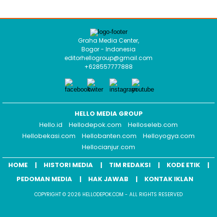
Graha Media Center,
Bogor - Indonesia
editorhellogroup@gmail.com
+628557777888
HELLO MEDIA GROUP
Hello.id
Hellodepok.com
Helloseleb.com
Hellobekasi.com
Hellobanten.com
Helloyogya.com
Hellocianjur.com
HOME
HISTORI MEDIA
TIM REDAKSI
KODE ETIK
PEDOMAN MEDIA
HAK JAWAB
KONTAK IKLAN
COPYRIGHT © 2026 HELLODEPOK.COM - ALL RIGHTS RESERVED