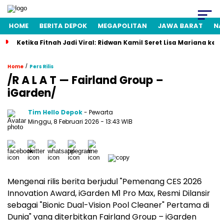
HOME
BERITA DEPOK
MEGAPOLITAN
JAWA BARAT
N
Ketika Fitnah Jadi Viral: Ridwan Kamil Seret Lisa Mariana ke
/
Home
Pers Rilis
/R A L A T — Fairland Group –
iGarden/
Tim Hello Depok
- Pewarta
Minggu, 8 Februari 2026 - 13:43 WIB
Mengenai rilis berita berjudul "Pemenang CES 2026
Innovation Award, iGarden M1 Pro Max, Resmi Dilansir
sebagai "Bionic Dual-Vision Pool Cleaner" Pertama di
Dunia" yang diterbitkan Fairland Group – iGarden