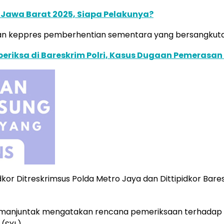
 Jawa Barat 2025, Siapa Pelakunya?
n keppres pemberhentian sementara yang bersangkutan,
Diperiksa di Bareskrim Polri, Kasus Dugaan Pemeras
dkor Ditreskrimsus Polda Metro Jaya dan Dittipidkor Ba
Simanjuntak mengatakan rencana pemeriksaan terhadap F