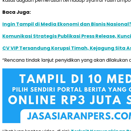
kasus dugaan pemerasan terhadap Syahrul Yasin Limpo 
Baca Juga:
Ingin Tampil di Media Ekonomi dan Bisnis Nasional?
Komunikasi Strategis Publikasi Press Release, K
CV VIP Tersandung Korupsi Timah, Kejagung Sita As
“Rencana tindak lanjut penyidikan yang akan dilakukan