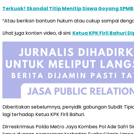
Terkuak! Skandal Titip Menitip Siswa Goyang SPMB
“Atau berikan bantuan hukum atau cukup sampai denga
Lihat juga konten video, di sini:
Ketua KPK Firli Bahuri 
Diberitakan sebelumnya, penyidik gabungan Subdit Tipi
lagi terhadap Ketua KPK Firli Bahuri.
Dirreskrimsus Polda Metro Jaya Kombes Pol Ade Safri 