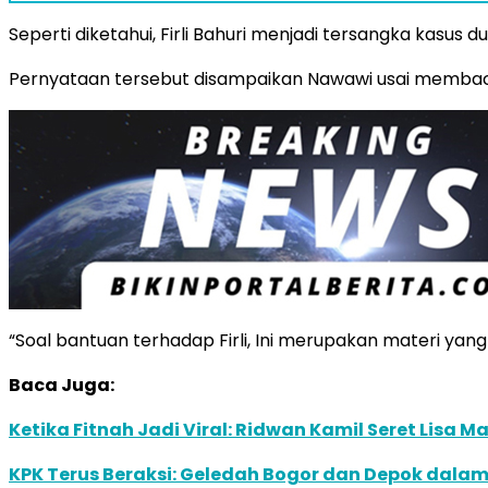
Seperti diketahui, Firli Bahuri menjadi tersangka kasus
Pernyataan tersebut disampaikan Nawawi usai membaca
“Soal bantuan terhadap Firli, Ini merupakan materi yan
Baca Juga:
Ketika Fitnah Jadi Viral: Ridwan Kamil Seret Lisa 
KPK Terus Beraksi: Geledah Bogor dan Depok dalam 