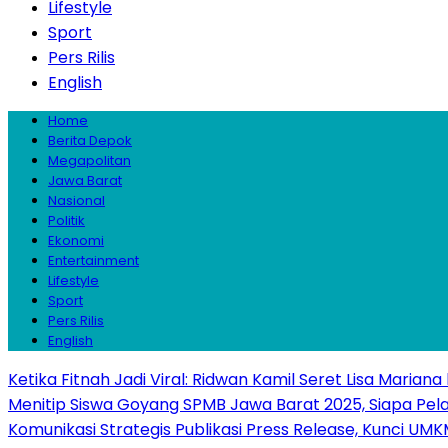
Lifestyle
Sport
Pers Rilis
English
Home
Berita Depok
Megapolitan
Jawa Barat
Nasional
Politik
Ekonomi
Entertainment
Lifestyle
Sport
Pers Rilis
English
Ketika Fitnah Jadi Viral: Ridwan Kamil Seret Lisa Mariana
Menitip Siswa Goyang SPMB Jawa Barat 2025, Siapa Pel
Komunikasi Strategis Publikasi Press Release, Kunci 