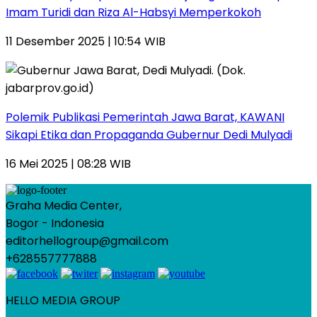
Imam Turidi dan Riza Al-Habsyi Memperkokoh
11 Desember 2025 | 10:54 WIB
Polemik Publikasi Pemerintah Jawa Barat, KAWANI
Sikapi Etika dan Propaganda Gubernur Dedi Mulyadi
16 Mei 2025 | 08:28 WIB
Graha Media Center,
Bogor - Indonesia
editorhellogroup@gmail.com
+628557777888
HELLO MEDIA GROUP