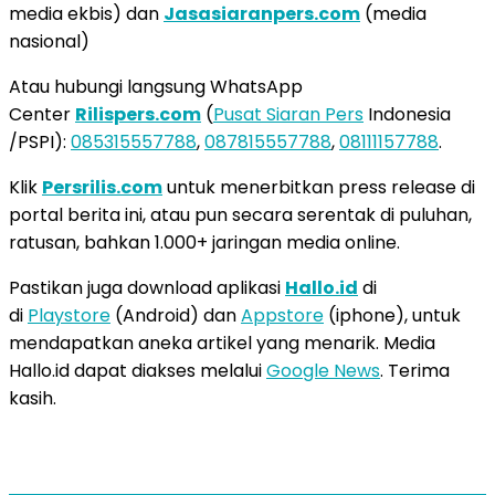
media ekbis) dan
Jasasiaranpers.com
(media
nasional)
Atau hubungi langsung WhatsApp
Center
Rilispers.com
(
Pusat Siaran Pers
Indonesia
/PSPI):
085315557788
,
087815557788
,
08111157788
.
Klik
Persrilis.com
untuk menerbitkan press release di
portal berita ini, atau pun secara serentak di puluhan,
ratusan, bahkan 1.000+ jaringan media online.
Pastikan juga download aplikasi
Hallo.id
di
di
Playstore
(Android) dan
Appstore
(iphone), untuk
mendapatkan aneka artikel yang menarik. Media
Hallo.id dapat diakses melalui
Google News
. Terima
kasih.