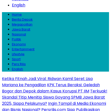
English
Home
Berita Depok
Megapolitan
Jawa Barat
Nasional
Politik
Ekonomi
Entertainment
Lifestyle
Sport
Pers Rilis
English
Ketika Fitnah Jadi Viral: Ridwan Kamil Seret Lisa
Mariana ke Pengadilan
KPK Terus Beraksi: Geledah
Bogor dan Depok dalam Kasus Korupsi PT IIM
Terkuak!
Skandal Titip Menitip Siswa Goyang SPMB Jawa Barat
2025, Siapa Pelakunya?
Ingin Tampil di Media Ekonomi
dan Bisnis Nasional? Persrilis.com Siap Publikasikan