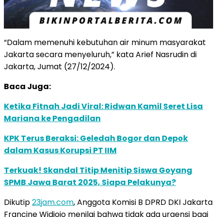
“Dalam memenuhi kebutuhan air minum masyarakat
Jakarta secara menyeluruh,” kata Arief Nasrudin di
Jakarta, Jumat (27/12/2024).
Baca Juga:
Ketika Fitnah Jadi Viral: Ridwan Kamil Seret Lisa
Mariana ke Pengadilan
KPK Terus Beraksi: Geledah Bogor dan Depok
dalam Kasus Korupsi PT IIM
Terkuak! Skandal Titip Menitip Siswa Goyang
SPMB Jawa Barat 2025, Siapa Pelakunya?
Dikutip
23jam.com
, Anggota Komisi B DPRD DKI Jakarta
Francine Widjojo menilai bahwa tidak ada urgensi bagi