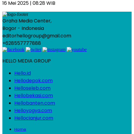
16 Mei 2025 | 08:28 WIB
Graha Media Center,
Bogor - Indonesia
editorhellogroup@gmail.com
+628557777888
HELLO MEDIA GROUP
Hello.id
Hellodepok.com
Helloseleb.com
Hellobekasi.com
Hellobanten.com
Helloyogya.com
Hellocianjur.com
Home