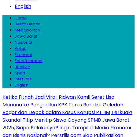
English
Home
Berita Depok
Megapolitan
Jawa Barat
Nasional
Politik
Ekonomi
Entertainment
Lifestyle
Sport
Pers Rilis
English
Ketika Fitnah Jadi Viral: Ridwan Kamil Seret Lisa
Mariana ke Pengadilan
KPK Terus Beraksi: Geledah
Bogor dan Depok dalam Kasus Korupsi PT IIM
Terkuak!
Skandal Titip Menitip Siswa Goyang SPMB Jawa Barat
2025, Siapa Pelakunya?
Ingin Tampil di Media Ekonomi
dan Bisnis Nasional? Persrilis.com Siap Publikasikan