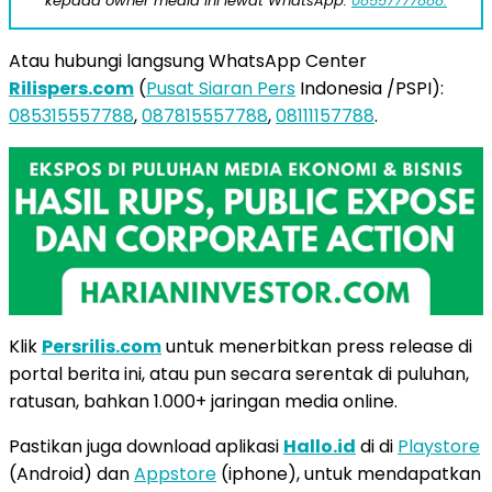
kepada owner media ini lewat WhatsApp:
08557777888.
Atau hubungi langsung WhatsApp Center
Rilispers.com
(
Pusat Siaran Pers
Indonesia /PSPI):
085315557788
,
087815557788
,
08111157788
.
Klik
Persrilis.com
untuk menerbitkan press release di
portal berita ini, atau pun secara serentak di puluhan,
ratusan, bahkan 1.000+ jaringan media online.
Pastikan juga download aplikasi
Hallo.id
di di
Playstore
(Android) dan
Appstore
(iphone), untuk mendapatkan