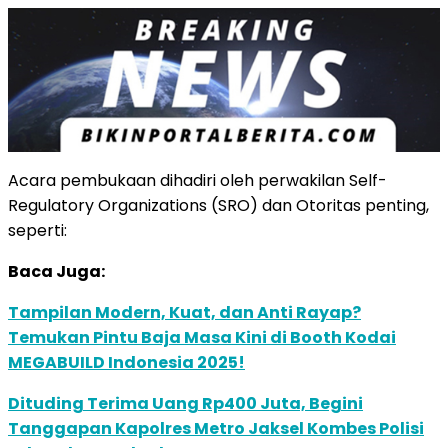
Acara pembukaan dihadiri oleh perwakilan Self-
Regulatory Organizations (SRO) dan Otoritas penting,
seperti:
Baca Juga:
Tampilan Modern, Kuat, dan Anti Rayap?
Temukan Pintu Baja Masa Kini di Booth Kodai
MEGABUILD Indonesia 2025!
Dituding Terima Uang Rp400 Juta, Begini
Tanggapan Kapolres Metro Jaksel Kombes Polisi