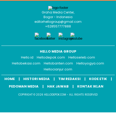
Graha Media Center,
Bogor - Indonesia
editorhellogroup@gmail.com
+628557777888
HELLO MEDIA GROUP
Hello.id
Hellodepok.com
Helloseleb.com
Hellobekasi.com
Hellobanten.com
Helloyogya.com
Hellocianjur.com
HOME
HISTORI MEDIA
TIM REDAKSI
KODE ETIK
PEDOMAN MEDIA
HAK JAWAB
KONTAK IKLAN
COPYRIGHT © 2026 HELLODEPOK.COM - ALL RIGHTS RESERVED