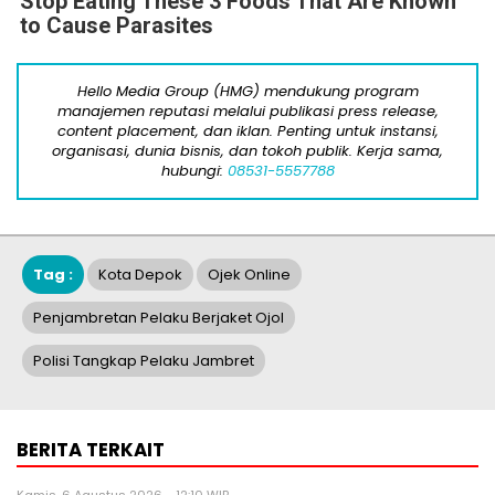
Stop Eating These 3 Foods That Are Known
to Cause Parasites
Hello Media Group (HMG) mendukung program
manajemen reputasi melalui publikasi press release,
content placement, dan iklan. Penting untuk instansi,
organisasi, dunia bisnis, dan tokoh publik. Kerja sama,
hubungi:
08531-5557788
Tag :
Kota Depok
Ojek Online
Penjambretan Pelaku Berjaket Ojol
Polisi Tangkap Pelaku Jambret
BERITA TERKAIT