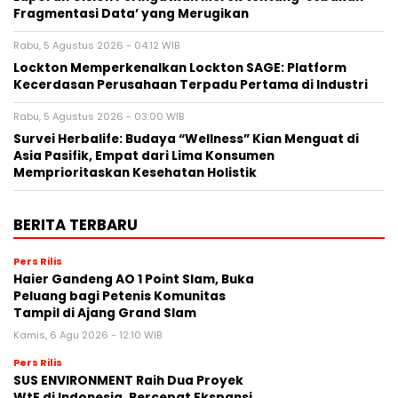
Fragmentasi Data’ yang Merugikan
Rabu, 5 Agustus 2026 - 04:12 WIB
Lockton Memperkenalkan Lockton SAGE: Platform
Kecerdasan Perusahaan Terpadu Pertama di Industri
Rabu, 5 Agustus 2026 - 03:00 WIB
Survei Herbalife: Budaya “Wellness” Kian Menguat di
Asia Pasifik, Empat dari Lima Konsumen
Memprioritaskan Kesehatan Holistik
BERITA TERBARU
Pers Rilis
Haier Gandeng AO 1 Point Slam, Buka
Peluang bagi Petenis Komunitas
Tampil di Ajang Grand Slam
Kamis, 6 Agu 2026 - 12:10 WIB
Pers Rilis
SUS ENVIRONMENT Raih Dua Proyek
WtE di Indonesia, Percepat Ekspansi