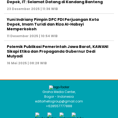
Depok, IT: Selamat Datang di Kandang Banteng
23 Desember 2025 | 11:36 WIB
Yuni Indriany Pimpin DPC PDI Perjuangan Kota
Depok, Imam Turidi dan Riza Al-Habsyi
Memperkokoh
11 Desember 2025 | 10:54 WIB
Polemik Publikasi Pemerintah Jawa Barat, KAWANI
Sikapi Etika dan Propaganda Gubernur Dedi
Mulyadi
16 Mei 2025 | 08:28 WIB
Graha Media Center,
Bogor - Indonesia
editorhellogroup@gmail.com
+628557777888