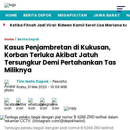
HOME
BERITA DEPOK
MEGAPOLITAN
JAWA BARAT
N
Ketika Fitnah Jadi Viral: Ridwan Kamil Seret Lisa Mariana ke
/
Home
Berita Depok
Kasus Penjambretan di Kukusan,
Korban Terluka Akibat Jatuh
Tersungkur Demi Pertahankan Tas
Miliknya
Tim Hello Depok
- Pewarta
Rabu, 31 Mei 2023 - 10:09 WIB
Terduga pelaku begal dengan plat nomor B 6268 ZRD terlihat