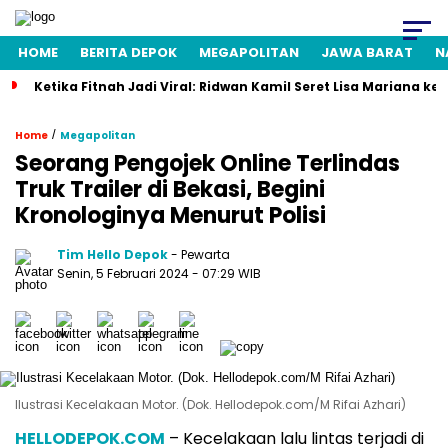
HOME
BERITA DEPOK
MEGAPOLITAN
JAWA BARAT
N
Ketika Fitnah Jadi Viral: Ridwan Kamil Seret Lisa Mariana ke
/
Home
Megapolitan
Seorang Pengojek Online Terlindas
Truk Trailer di Bekasi, Begini
Kronologinya Menurut Polisi
Tim Hello Depok
- Pewarta
Senin, 5 Februari 2024 - 07:29 WIB
Ilustrasi Kecelakaan Motor. (Dok. Hellodepok.com/M Rifai Azhari)
HELLODEPOK.COM
– Kecelakaan lalu lintas terjadi di