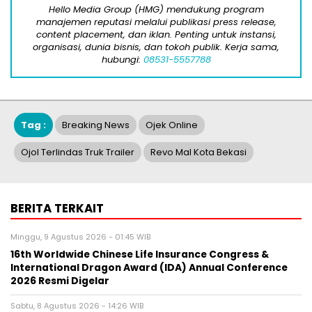
Hello Media Group (HMG) mendukung program
manajemen reputasi melalui publikasi press release,
content placement, dan iklan. Penting untuk instansi,
organisasi, dunia bisnis, dan tokoh publik. Kerja sama,
hubungi:
08531-5557788
Tag :
Breaking News
Ojek Online
Ojol Terlindas Truk Trailer
Revo Mal Kota Bekasi
BERITA TERKAIT
Minggu, 9 Agustus 2026 - 01:45 WIB
16th Worldwide Chinese Life Insurance Congress &
International Dragon Award (IDA) Annual Conference
2026 Resmi Digelar
Sabtu, 8 Agustus 2026 - 14:26 WIB