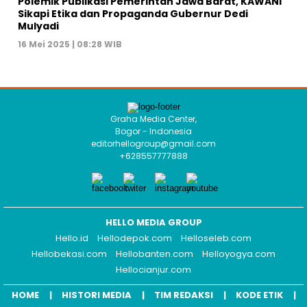
Polemik Publikasi Pemerintah Jawa Barat, KAWANI
Sikapi Etika dan Propaganda Gubernur Dedi
Mulyadi
16 Mei 2025 | 08:28 WIB
Graha Media Center,
Bogor - Indonesia
editorhellogroup@gmail.com
+628557777888
HELLO MEDIA GROUP
Hello.id
Hellodepok.com
Helloseleb.com
Hellobekasi.com
Hellobanten.com
Helloyogya.com
Hellocianjur.com
HOME
HISTORI MEDIA
TIM REDAKSI
KODE ETIK