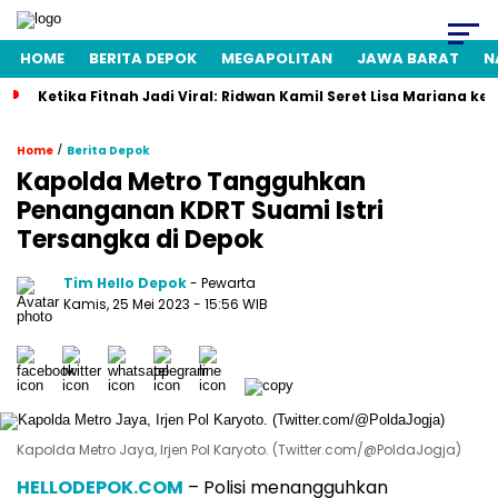
HOME
BERITA DEPOK
MEGAPOLITAN
JAWA BARAT
N
Ketika Fitnah Jadi Viral: Ridwan Kamil Seret Lisa Mariana ke
/
Home
Berita Depok
Kapolda Metro Tangguhkan
Penanganan KDRT Suami Istri
Tersangka di Depok
Tim Hello Depok
- Pewarta
Kamis, 25 Mei 2023 - 15:56 WIB
Kapolda Metro Jaya, Irjen Pol Karyoto. (Twitter.com/@PoldaJogja)
HELLODEPOK.COM
– Polisi menangguhkan