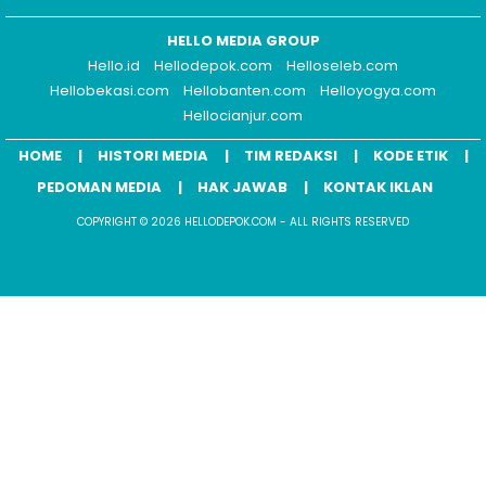
HELLO MEDIA GROUP
Hello.id
Hellodepok.com
Helloseleb.com
Hellobekasi.com
Hellobanten.com
Helloyogya.com
Hellocianjur.com
HOME
HISTORI MEDIA
TIM REDAKSI
KODE ETIK
PEDOMAN MEDIA
HAK JAWAB
KONTAK IKLAN
COPYRIGHT © 2026 HELLODEPOK.COM - ALL RIGHTS RESERVED