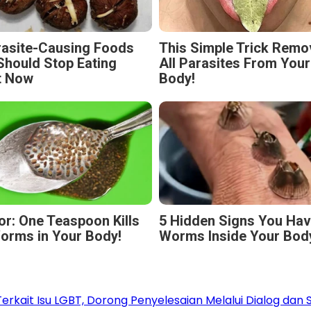
rasite-Causing Foods
This Simple Trick Rem
Should Stop Eating
All Parasites From Your
t Now
Body!
or: One Teaspoon Kills
5 Hidden Signs You Ha
Worms in Your Body!
Worms Inside Your Bod
rkait Isu LGBT, Dorong Penyelesaian Melalui Dialog dan S