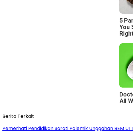
5 Pa
You 
Righ
Doct
All 
Berita Terkait
Pemerhati Pendidikan Soroti Polemik Unggahan BEM UI Te