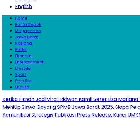
English
Home
Berita Depok
Megapolitan
Jawa Barat
Nasional
Politik
Ekonomi
Entertainment
Lifestyle
Sport
Pers Rilis
English
Ketika Fitnah Jadi Viral: Ridwan Kamil Seret Lisa Mariana
Menitip Siswa Goyang SPMB Jawa Barat 2025, Siapa Pel
Komunikasi Strategis Publikasi Press Release, Kunci 