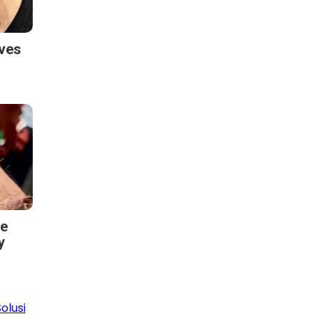
oves
ve
y
olusi