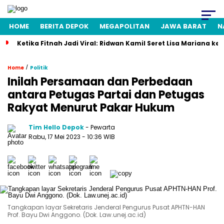
HOME
BERITA DEPOK
MEGAPOLITAN
JAWA BARAT
N
Ketika Fitnah Jadi Viral: Ridwan Kamil Seret Lisa Mariana ke
/
Home
Politik
Inilah Persamaan dan Perbedaan
antara Petugas Partai dan Petugas
Rakyat Menurut Pakar Hukum
Tim Hello Depok
- Pewarta
Rabu, 17 Mei 2023 - 10:36 WIB
Tangkapan layar Sekretaris Jenderal Pengurus Pusat APHTN-HAN
Prof. Bayu Dwi Anggono. (Dok. Law.unej.ac.id)