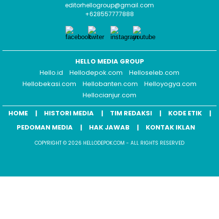
editorhellogroup@gmail.com
+628557777888
HELLO MEDIA GROUP
Hello.id
Hellodepok.com
Helloseleb.com
Hellobekasi.com
Hellobanten.com
Helloyogya.com
Hellocianjur.com
HOME
HISTORI MEDIA
TIM REDAKSI
KODE ETIK
PEDOMAN MEDIA
HAK JAWAB
KONTAK IKLAN
COPYRIGHT © 2026 HELLODEPOK.COM - ALL RIGHTS RESERVED