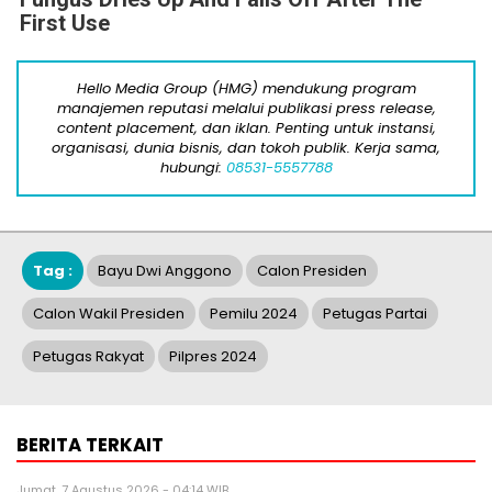
First Use
Hello Media Group (HMG) mendukung program
manajemen reputasi melalui publikasi press release,
content placement, dan iklan. Penting untuk instansi,
organisasi, dunia bisnis, dan tokoh publik. Kerja sama,
hubungi:
08531-5557788
Tag :
Bayu Dwi Anggono
Calon Presiden
Calon Wakil Presiden
Pemilu 2024
Petugas Partai
Petugas Rakyat
Pilpres 2024
BERITA TERKAIT
Jumat, 7 Agustus 2026 - 04:14 WIB