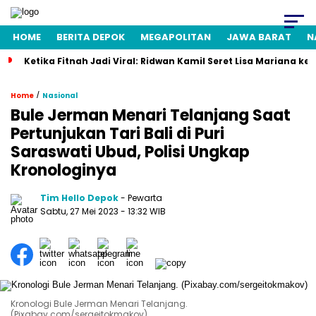
HOME
BERITA DEPOK
MEGAPOLITAN
JAWA BARAT
N
Ketika Fitnah Jadi Viral: Ridwan Kamil Seret Lisa Mariana ke
/
Home
Nasional
Bule Jerman Menari Telanjang Saat
Pertunjukan Tari Bali di Puri
Saraswati Ubud, Polisi Ungkap
Kronologinya
Tim Hello Depok
- Pewarta
Sabtu, 27 Mei 2023 - 13:32 WIB
Kronologi Bule Jerman Menari Telanjang.
(Pixabay.com/sergeitokmakov)