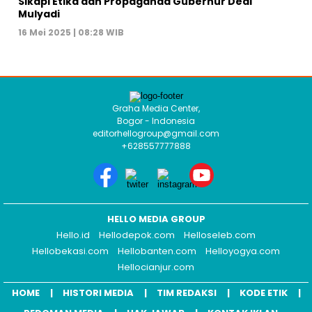
Sikapi Etika dan Propaganda Gubernur Dedi
Mulyadi
16 Mei 2025 | 08:28 WIB
Graha Media Center,
Bogor - Indonesia
editorhellogroup@gmail.com
+628557777888
HELLO MEDIA GROUP
Hello.id
Hellodepok.com
Helloseleb.com
Hellobekasi.com
Hellobanten.com
Helloyogya.com
Hellocianjur.com
HOME
HISTORI MEDIA
TIM REDAKSI
KODE ETIK