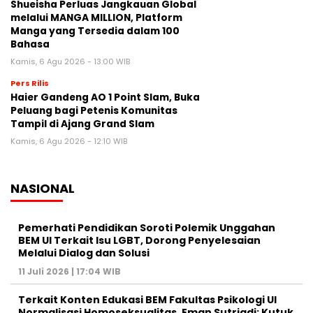
Shueisha Perluas Jangkauan Global
melalui MANGA MILLION, Platform
Manga yang Tersedia dalam 100
Bahasa
Kamis, 6 Agu 2026 - 13:00 WIB
Pers Rilis
Haier Gandeng AO 1 Point Slam, Buka
Peluang bagi Petenis Komunitas
Tampil di Ajang Grand Slam
Kamis, 6 Agu 2026 - 12:10 WIB
NASIONAL
Pemerhati Pendidikan Soroti Polemik Unggahan
BEM UI Terkait Isu LGBT, Dorong Penyelesaian
Melalui Dialog dan Solusi
11 Juli 2026 | 17:04 WIB
Terkait Konten Edukasi BEM Fakultas Psikologi UI
Normalisasi Homoseksualitas, Eman Sutriadi: Kutuk