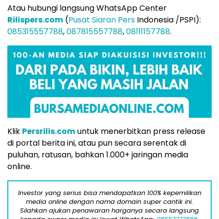
Atau hubungi langsung WhatsApp Center
Rilispers.com
(
Pusat Siaran Pers
Indonesia /PSPI):
085315557788
,
087815557788
,
08111157788
.
Klik
Persrilis.com
untuk menerbitkan press release
di portal berita ini, atau pun secara serentak di
puluhan, ratusan, bahkan 1.000+ jaringan media
online.
Investor yang serius bisa mendapatkan 100% kepemilikan
media online dengan nama domain super cantik ini.
Silahkan ajukan penawaran harganya secara langsung