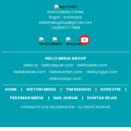
Graha Media Center,
Bogor - Indonesia
editorhellogroup@gmail.com
+628557777888
HELLO MEDIA GROUP
Hello.id
Hellodepok.com
Helloseleb.com
Hellobekasi.com
Hellobanten.com
Helloyogya.com
Hellocianjur.com
HOME
HISTORI MEDIA
TIM REDAKSI
KODE ETIK
PEDOMAN MEDIA
HAK JAWAB
KONTAK IKLAN
COPYRIGHT © 2026 HELLODEPOK.COM - ALL RIGHTS RESERVED