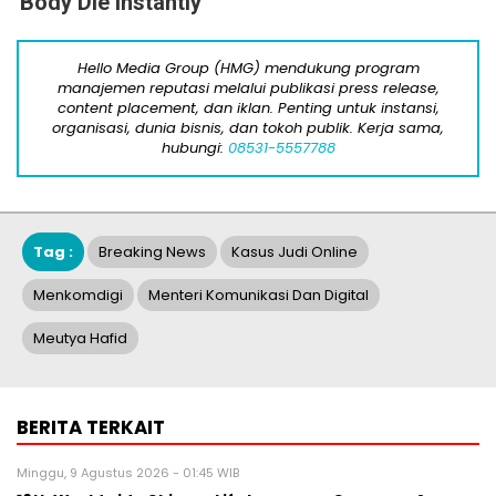
Body Die Instantly
Hello Media Group (HMG) mendukung program
manajemen reputasi melalui publikasi press release,
content placement, dan iklan. Penting untuk instansi,
organisasi, dunia bisnis, dan tokoh publik. Kerja sama,
hubungi:
08531-5557788
Tag :
Breaking News
Kasus Judi Online
Menkomdigi
Menteri Komunikasi Dan Digital
Meutya Hafid
BERITA TERKAIT
Minggu, 9 Agustus 2026 - 01:45 WIB