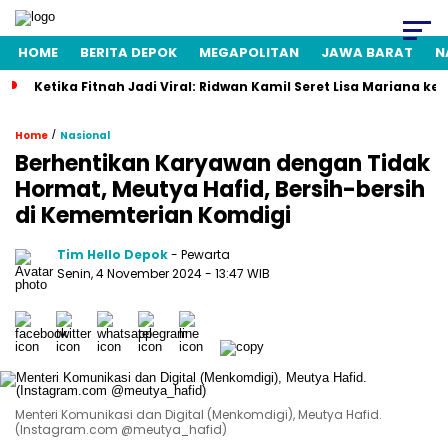
HOME
BERITA DEPOK
MEGAPOLITAN
JAWA BARAT
N
Ketika Fitnah Jadi Viral: Ridwan Kamil Seret Lisa Mariana ke
/
Home
Nasional
Berhentikan Karyawan dengan Tidak
Hormat, Meutya Hafid, Bersih-bersih
di Kememterian Komdigi
Tim Hello Depok
- Pewarta
Senin, 4 November 2024 - 13:47 WIB
Menteri Komunikasi dan Digital (Menkomdigi), Meutya Hafid.
(Instagram.com @meutya_hafid)