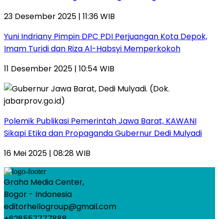
23 Desember 2025 | 11:36 WIB
Yuni Indriany Pimpin DPC PDI Perjuangan Kota Depok,
Imam Turidi dan Riza Al-Habsyi Memperkokoh
11 Desember 2025 | 10:54 WIB
Polemik Publikasi Pemerintah Jawa Barat, KAWANI
Sikapi Etika dan Propaganda Gubernur Dedi Mulyadi
16 Mei 2025 | 08:28 WIB
Graha Media Center,
Bogor - Indonesia
editorhellogroup@gmail.com
+628557777888