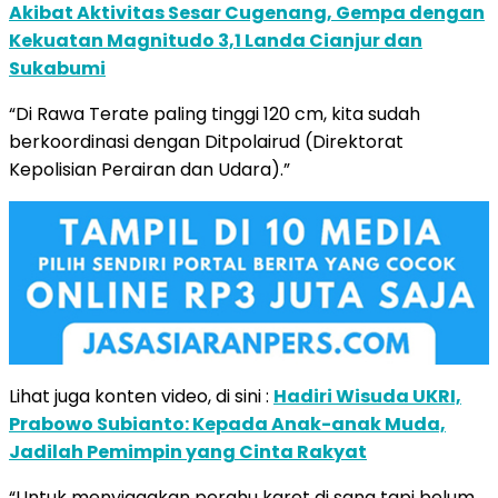
Akibat Aktivitas Sesar Cugenang, Gempa dengan
Kekuatan Magnitudo 3,1 Landa Cianjur dan
Sukabumi
“Di Rawa Terate paling tinggi 120 cm, kita sudah
berkoordinasi dengan Ditpolairud (Direktorat
Kepolisian Perairan dan Udara).”
Lihat juga konten video, di sini :
Hadiri Wisuda UKRI,
Prabowo Subianto: Kepada Anak-anak Muda,
Jadilah Pemimpin yang Cinta Rakyat
“Untuk menyiagakan perahu karet di sana tapi belum