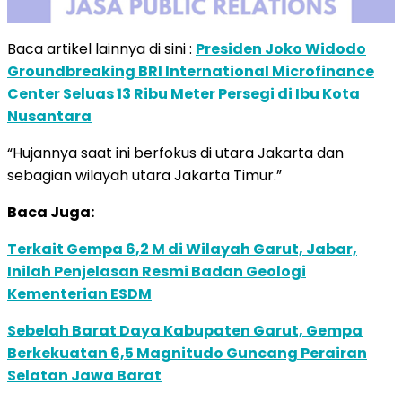
Baca artikel lainnya di sini :
Presiden Joko Widodo
Groundbreaking BRI International Microfinance
Center Seluas 13 Ribu Meter Persegi di Ibu Kota
Nusantara
“Hujannya saat ini berfokus di utara Jakarta dan
sebagian wilayah utara Jakarta Timur.”
Baca Juga:
Terkait Gempa 6,2 M di Wilayah Garut, Jabar,
Inilah Penjelasan Resmi Badan Geologi
Kementerian ESDM
Sebelah Barat Daya Kabupaten Garut, Gempa
Berkekuatan 6,5 Magnitudo Guncang Perairan
Selatan Jawa Barat