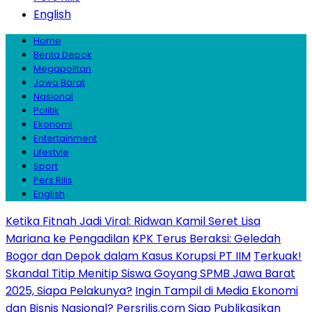
English
Home
Berita Depok
Megapolitan
Jawa Barat
Nasional
Politik
Ekonomi
Entertainment
Lifestyle
Sport
Pers Rilis
English
Ketika Fitnah Jadi Viral: Ridwan Kamil Seret Lisa
Mariana ke Pengadilan
KPK Terus Beraksi: Geledah
Bogor dan Depok dalam Kasus Korupsi PT IIM
Terkuak!
Skandal Titip Menitip Siswa Goyang SPMB Jawa Barat
2025, Siapa Pelakunya?
Ingin Tampil di Media Ekonomi
dan Bisnis Nasional? Persrilis.com Siap Publikasikan