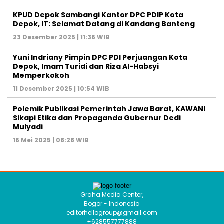
KPUD Depok Sambangi Kantor DPC PDIP Kota
Depok, IT: Selamat Datang di Kandang Banteng
23 Desember 2025 | 11:36 WIB
Yuni Indriany Pimpin DPC PDI Perjuangan Kota
Depok, Imam Turidi dan Riza Al-Habsyi
Memperkokoh
11 Desember 2025 | 10:54 WIB
Polemik Publikasi Pemerintah Jawa Barat, KAWANI
Sikapi Etika dan Propaganda Gubernur Dedi
Mulyadi
16 Mei 2025 | 08:28 WIB
Graha Media Center,
Bogor - Indonesia
editorhellogroup@gmail.com
+628557777888