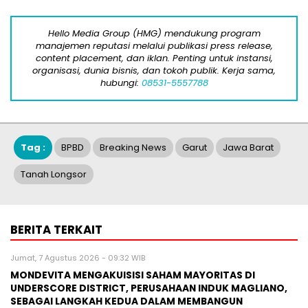
Hello Media Group (HMG) mendukung program
manajemen reputasi melalui publikasi press release,
content placement, dan iklan. Penting untuk instansi,
organisasi, dunia bisnis, dan tokoh publik. Kerja sama,
hubungi:
08531-5557788
Tag :
BPBD
Breaking News
Garut
Jawa Barat
Tanah Longsor
BERITA TERKAIT
Jumat, 7 Agustus 2026 - 09:32 WIB
MONDEVITA MENGAKUISISI SAHAM MAYORITAS DI
UNDERSCORE DISTRICT, PERUSAHAAN INDUK MAGLIANO,
SEBAGAI LANGKAH KEDUA DALAM MEMBANGUN