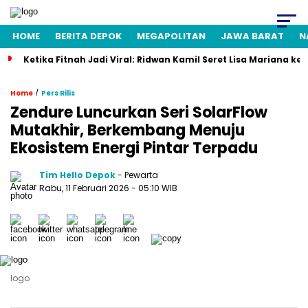
HOME
BERITA DEPOK
MEGAPOLITAN
JAWA BARAT
N
Ketika Fitnah Jadi Viral: Ridwan Kamil Seret Lisa Mariana ke
/
Home
Pers Rilis
Zendure Luncurkan Seri SolarFlow
Mutakhir, Berkembang Menuju
Ekosistem Energi Pintar Terpadu
Tim Hello Depok
- Pewarta
Rabu, 11 Februari 2026 - 05:10 WIB
logo