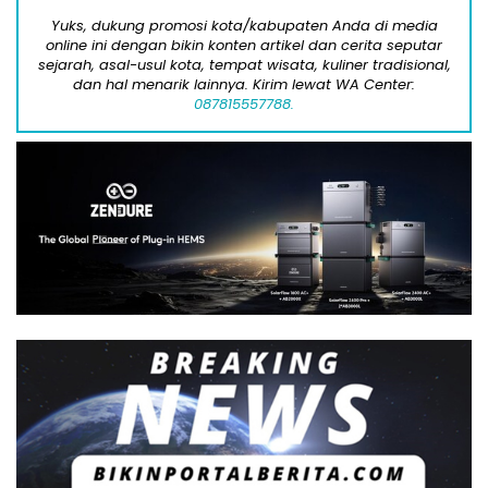
Yuks, dukung promosi kota/kabupaten Anda di media
online ini dengan bikin konten artikel dan cerita seputar
sejarah, asal-usul kota, tempat wisata, kuliner tradisional,
dan hal menarik lainnya. Kirim lewat WA Center:
087815557788.