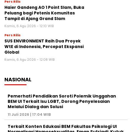
Pers Rilis
Haier Gandeng AO 1 Point Slam, Buka
Peluang bagi Petenis Komunitas
Tampil di Ajang Grand Slam
Kamis, 6 Agu 2026 - 12:10 WIB
Pers Rilis
SUS ENVIRONMENT Raih Dua Proyek
WtE di Indonesia, Percepat Ekspansi
Global
Kamis, 6 Agu 2026 - 12:08 WIB
NASIONAL
Pemerhati Pendidikan Soroti Polemik Unggahan
BEM UI Terkait Isu LGBT, Dorong Penyelesaian
Melalui Dialog dan Solusi
11 Juli 2026 | 17:04 WIB
Terkait Konten Edukasi BEM Fakultas Psikologi UI
Normalisasi Homoseksualitas, Eman Sutriadi: Kutuk