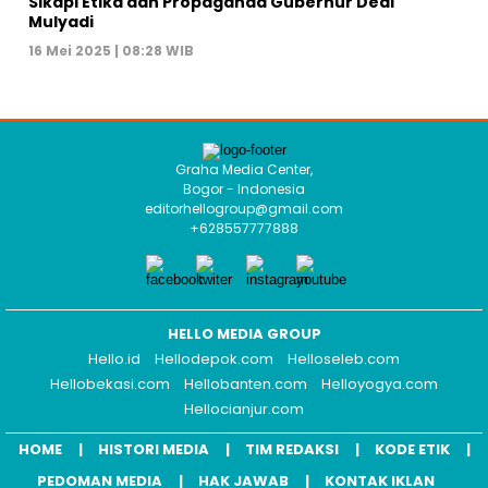
Sikapi Etika dan Propaganda Gubernur Dedi
Mulyadi
16 Mei 2025 | 08:28 WIB
Graha Media Center,
Bogor - Indonesia
editorhellogroup@gmail.com
+628557777888
HELLO MEDIA GROUP
Hello.id
Hellodepok.com
Helloseleb.com
Hellobekasi.com
Hellobanten.com
Helloyogya.com
Hellocianjur.com
HOME
HISTORI MEDIA
TIM REDAKSI
KODE ETIK
PEDOMAN MEDIA
HAK JAWAB
KONTAK IKLAN