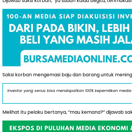
Dijawab saksi korban, “ya sudah kalau begitu, terimaka
Saksi korban mengemasi baju dan barang untuk meni
Investor yang serius bisa mendapatkan 100% kepemilikan media
Melihat itu pelaku bertanya, “mau kemana?” dijawab saks