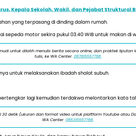
s, Kepala Sekolah, Wakil, dan Pejabat Struktural 
ahan yang terpasang di dinding dalam rumah.
 sepeda motor sekira pukul 03.40 WIB untuk makan di 
di untuk dilatih menulis berita secara online, dan praktek liputan 
tulis, ke WA Center:
087815557788.
ahnya untuk melaksanakan ibadah shalat subuh.
bertengkar lagi kemudian terdakwa melontarkan kata tal
 30 detik (ukuran dan format video untuk plaftform Youtube atau Da
WA Center:
085315557788.