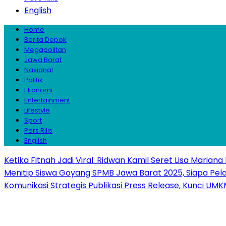
English
Home
Berita Depok
Megapolitan
Jawa Barat
Nasional
Politik
Ekonomi
Entertainment
Lifestyle
Sport
Pers Rilis
English
Ketika Fitnah Jadi Viral: Ridwan Kamil Seret Lisa Mariana
Menitip Siswa Goyang SPMB Jawa Barat 2025, Siapa Pel
Komunikasi Strategis Publikasi Press Release, Kunci 