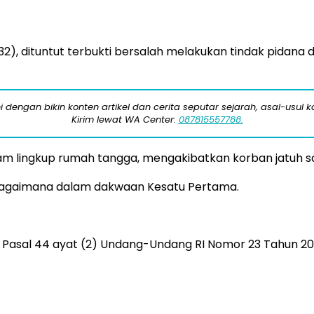
 (32), dituntut terbukti bersalah melakukan tindak pidan
engan bikin konten artikel dan cerita seputar sejarah, asal-usul kot
Kirim lewat WA Center:
087815557788.
lam lingkup rumah tangga, mengakibatkan korban jatuh sak
ebagaimana dalam dakwaan Kesatu Pertama.
r Pasal 44 ayat (2) Undang-Undang RI Nomor 23 Tahun