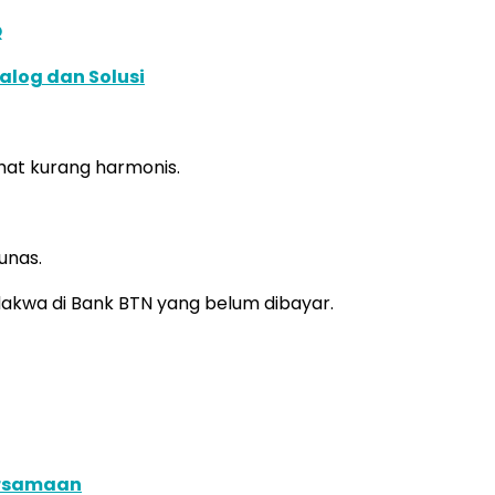
Q
alog dan Solusi
hat kurang harmonis.
unas.
dakwa di Bank BTN yang belum dibayar.
ersamaan