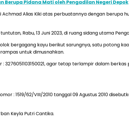
 Berupa Pidana Mati oleh Pengadilan Negeri Depok
 Achmad Alias Kiki atas perbuatannya dengan berupa huk
tutan, Rabu, 13 Juni 2023, di ruang sidang utama Penga
olok bergagang kayu berikut sarungnya, satu potong kaos
dirampas untuk dimusnahkan.
r : 3276051103150021, agar tetap terlampir dalam berka
or : 1519/62/VIII/2010 tanggal 09 Agustus 2010 disebutk
ban Keyla Putri Cantika.