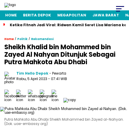
HOME
BERITA DEPOK
MEGAPOLITAN
JAWA BARAT
N
Ketika Fitnah Jadi Viral: Ridwan Kamil Seret Lisa Mariana ke
/
/
Home
Politik
Rekomendasi
Sheikh Khalid bin Mohammed bin
Zayed Al Nahyan Ditunjuk Sebagai
Putra Mahkota Abu Dhabi
Tim Hello Depok
- Pewarta
Rabu, 5 April 2023 - 07:41 WIB
Putra Mahkota Abu Dhabi Sheikh Mohammed bin Zayed al-Nahyan.
(Dok. uae-embassy.org)