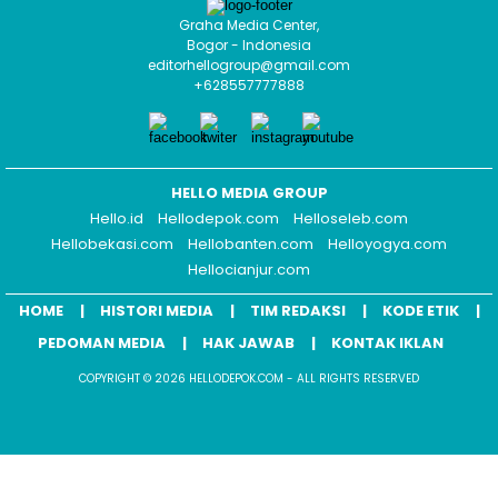
Graha Media Center,
Bogor - Indonesia
editorhellogroup@gmail.com
+628557777888
HELLO MEDIA GROUP
Hello.id
Hellodepok.com
Helloseleb.com
Hellobekasi.com
Hellobanten.com
Helloyogya.com
Hellocianjur.com
HOME
HISTORI MEDIA
TIM REDAKSI
KODE ETIK
PEDOMAN MEDIA
HAK JAWAB
KONTAK IKLAN
COPYRIGHT © 2026 HELLODEPOK.COM - ALL RIGHTS RESERVED