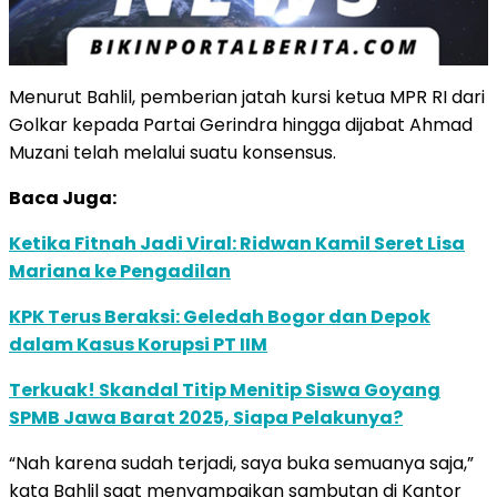
Menurut Bahlil, pemberian jatah kursi ketua MPR RI dari
Golkar kepada Partai Gerindra hingga dijabat Ahmad
Muzani telah melalui suatu konsensus.
Baca Juga:
Ketika Fitnah Jadi Viral: Ridwan Kamil Seret Lisa
Mariana ke Pengadilan
KPK Terus Beraksi: Geledah Bogor dan Depok
dalam Kasus Korupsi PT IIM
Terkuak! Skandal Titip Menitip Siswa Goyang
SPMB Jawa Barat 2025, Siapa Pelakunya?
“Nah karena sudah terjadi, saya buka semuanya saja,”
kata Bahlil saat menyampaikan sambutan di Kantor