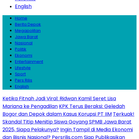
English
Home
Berita Depok
Megapolitan
Jawa Barat
Nasional
Politik
Ekonomi
Entertainment
Lifestyle
Sport
Pers Rilis
English
Ketika Fitnah Jadi Viral: Ridwan Kamil Seret Lisa
Mariana ke Pengadilan
KPK Terus Beraksi: Geledah
Bogor dan Depok dalam Kasus Korupsi PT IIM
Terkuak!
Skandal Titip Menitip Siswa Goyang SPMB Jawa Barat
2025, Siapa Pelakunya?
Ingin Tampil di Media Ekonomi
dan Bisnis Nasional? Persrilis.com Siap Publikasikan