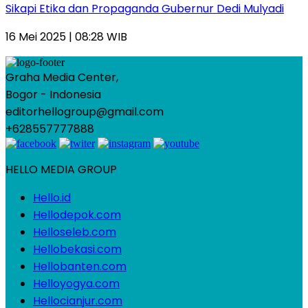
Sikapi Etika dan Propaganda Gubernur Dedi Mulyadi
16 Mei 2025 | 08:28 WIB
Graha Media Center,
Bogor - Indonesia
editorhellogroup@gmail.com
+628557777888
HELLO MEDIA GROUP
Hello.id
Hellodepok.com
Helloseleb.com
Hellobekasi.com
Hellobanten.com
Helloyogya.com
Hellocianjur.com