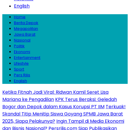
English
Home
Berita Depok
Megapolitan
Jawa Barat
Nasional
Politik
Ekonomi
Entertainment
Lifestyle
Sport
Pers Rilis
English
Ketika Fitnah Jadi Viral: Ridwan Kamil Seret Lisa
Mariana ke Pengadilan
KPK Terus Beraksi: Geledah
Bogor dan Depok dalam Kasus Korupsi PT IIM
Terkuak!
Skandal Titip Menitip Siswa Goyang SPMB Jawa Barat
2025, Siapa Pelakunya?
Ingin Tampil di Media Ekonomi
dan Bisnis Nasional? Persrilis.com Siap Publikasikan