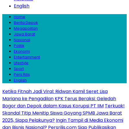
English
Home
Berita Depok
Megapolitan
Jawa Barat
Nasional
Politik
Ekonomi
Entertainment
Lifestyle
Sport
Pers Rilis
English
Ketika Fitnah Jadi Viral: Ridwan Kamil Seret Lisa
Mariana ke Pengadilan
KPK Terus Beraksi: Geledah
Bogor dan Depok dalam Kasus Korupsi PT IIM
Terkuak!
Skandal Titip Menitip Siswa Goyang SPMB Jawa Barat
2025, Siapa Pelakunya?
Ingin Tampil di Media Ekonomi
dan Bisnis Nasional? Persrilis.com Siap Publikasikan