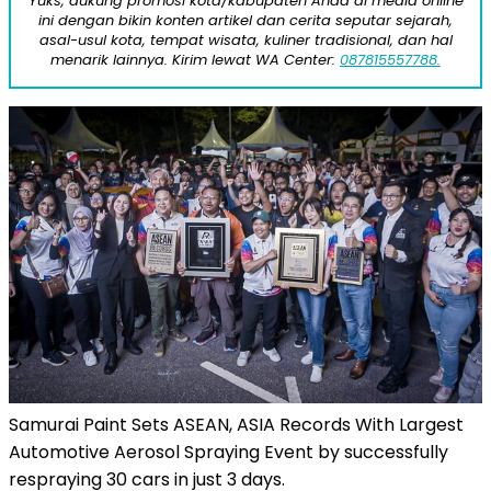
Yuks, dukung promosi kota/kabupaten Anda di media online
ini dengan bikin konten artikel dan cerita seputar sejarah,
asal-usul kota, tempat wisata, kuliner tradisional, dan hal
menarik lainnya. Kirim lewat WA Center:
087815557788.
Samurai Paint Sets ASEAN, ASIA Records With Largest
Automotive Aerosol Spraying Event by successfully
respraying 30 cars in just 3 days.