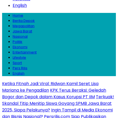
English
Home
Berita Depok
Megapolitan
Jawa Barat
Nasional
Politik
Ekonomi
Entertainment
Lifestyle
Sport
Pers Rilis
English
Ketika Fitnah Jadi Viral: Ridwan Kamil Seret Lisa
Mariana ke Pengadilan
KPK Terus Beraksi: Geledah
Bogor dan Depok dalam Kasus Korupsi PT IIM
Terkuak!
Skandal Titip Menitip Siswa Goyang SPMB Jawa Barat
2025, Siapa Pelakunya?
Ingin Tampil di Media Ekonomi
dan Bisnis Nasional? Persrilis.com Siap Publikasikan