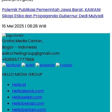
Polemik Publikasi Pemerintah Jawa Barat, KAWANI
Sikapi Etika dan Propaganda Gubernur Dedi Mulyadi
16 Mei 2025 | 08:28 WIB
Graha Media Center,
Bogor - Indonesia
editorhellogroup@gmail.com
+628557777888
HELLO MEDIA GROUP
Hello.id
Hellodepok.com
Helloseleb.com
Hellobekasi.com
Hellobanten.com