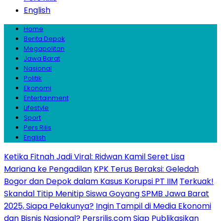
English
Home
Berita Depok
Megapolitan
Jawa Barat
Nasional
Politik
Ekonomi
Entertainment
Lifestyle
Sport
Pers Rilis
English
Ketika Fitnah Jadi Viral: Ridwan Kamil Seret Lisa
Mariana ke Pengadilan
KPK Terus Beraksi: Geledah
Bogor dan Depok dalam Kasus Korupsi PT IIM
Terkuak!
Skandal Titip Menitip Siswa Goyang SPMB Jawa Barat
2025, Siapa Pelakunya?
Ingin Tampil di Media Ekonomi
dan Bisnis Nasional? Persrilis.com Siap Publikasikan