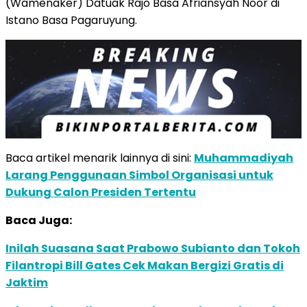
(Wamenaker) Datuak Rajo Basa Afriansyah Noor di
Istano Basa Pagaruyung.
Baca artikel menarik lainnya di sini:
Muhammadiyah
Larang Penggunaan Simbol Organisasi untuk
Dukung Calon Presiden Tertentu
Baca Juga:
Inilah Suasana Saat Prabowo Subianto dan Tokoh
Filantropi Bill Gates Cek Makan Bergizi Gratis di
Jaktim