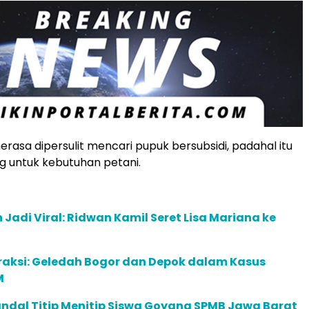
erasa dipersulit mencari pupuk bersubsidi, padahal itu
g untuk kebutuhan petani.
 Jadi Viral: Ridwan Kamil Seret Lisa Mariana ke
raksi: Geledah Bogor dan Depok dalam Kasus
M
ndal Titip Menitip Siswa Goyang SPMB Jawa Barat