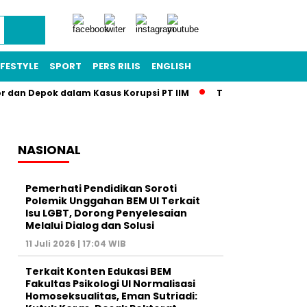
IFESTYLE
SPORT
PERS RILIS
ENGLISH
or dan Depok dalam Kasus Korupsi PT IIM
Terkuak! Skandal T
NASIONAL
Pemerhati Pendidikan Soroti
Polemik Unggahan BEM UI Terkait
Isu LGBT, Dorong Penyelesaian
Melalui Dialog dan Solusi
11 Juli 2026 | 17:04 WIB
Terkait Konten Edukasi BEM
Fakultas Psikologi UI Normalisasi
Homoseksualitas, Eman Sutriadi: