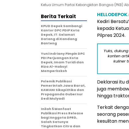
Ketua Umum Partai Kebangkitan Bangsa (PKB) A
HELLODEPOK
Berita Terkait
Kediri Bersat
KPUD Depok Sambangi
kepada Ketua
Kantor DPC PDIP Kota
Pilpres 2024.
Depok, IT: Selamat
Datang di Kandang
Banteng
Yuks, dukung
Yuni Indriany Pimpin DPC
konten arti
PDI Perjuangan Kota
kuliner 
Depok, Imam Turidi dan
Riza Al-Habsyi
Memperkokoh
Deklarasi itu 
Polemik Publikasi
Pemerintah Jawa Barat,
juga membawa
KAWANI Sikapi Etika dan
Propaganda Gubernur
hingga traktor
Dedi Mulyadi
Terkait denga
Inilah 5 Manfaat
Publikasi Press Release
seorang peser
bagi Anggota DPRD,
kesulitan men
Salah Satunya
Tingkatkan Citra dan