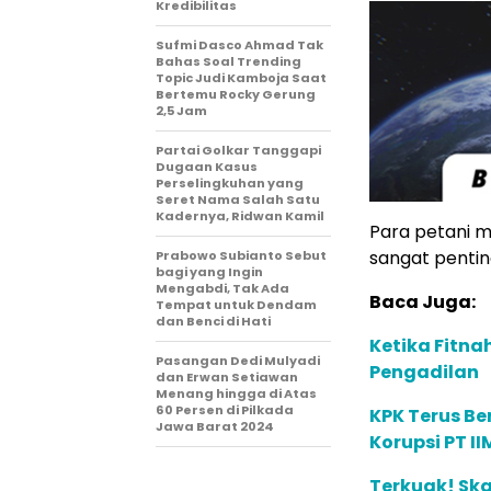
Kredibilitas
Sufmi Dasco Ahmad Tak
Bahas Soal Trending
Topic Judi Kamboja Saat
Bertemu Rocky Gerung
2,5 Jam
Partai Golkar Tanggapi
Dugaan Kasus
Perselingkuhan yang
Seret Nama Salah Satu
Kadernya, Ridwan Kamil
Para petani m
sangat pentin
Prabowo Subianto Sebut
bagi yang Ingin
Mengabdi, Tak Ada
Baca Juga:
Tempat untuk Dendam
dan Benci di Hati
Ketika Fitnah
Pasangan Dedi Mulyadi
Pengadilan
dan Erwan Setiawan
Menang hingga di Atas
60 Persen di Pilkada
KPK Terus Be
Jawa Barat 2024
Korupsi PT II
Terkuak! Ska