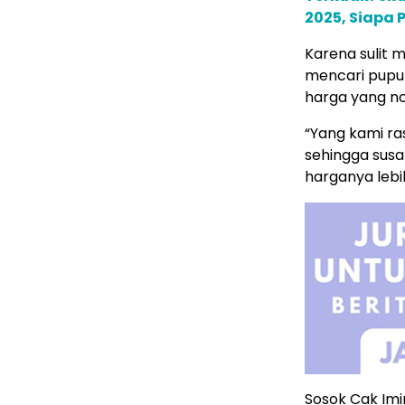
2025, Siapa 
Karena sulit 
mencari pupuk
harga yang no
“Yang kami ra
sehingga susa
harganya lebih
Sosok Cak Imi