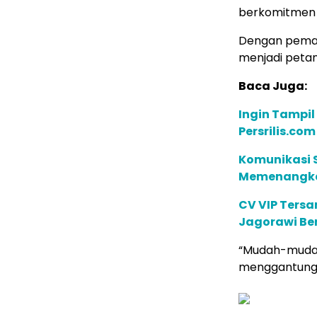
berkomitmen 
Dengan pemah
menjadi petani
Baca Juga:
Ingin Tampil
Persrilis.co
Komunikasi S
Memenangkan
CV VIP Tersa
Jagorawi Ber
“Mudah-mudah
menggantungka