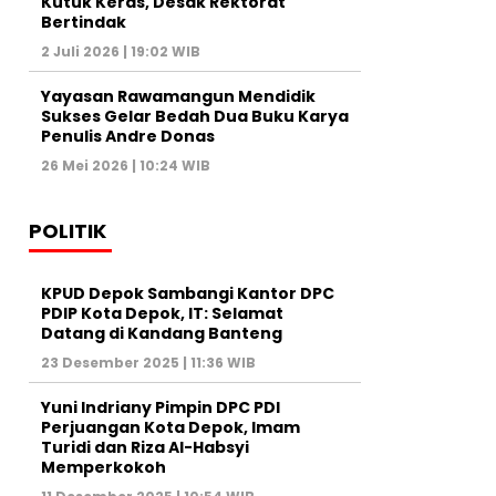
Kutuk Keras, Desak Rektorat
Bertindak
2 Juli 2026 | 19:02 WIB
Yayasan Rawamangun Mendidik
Sukses Gelar Bedah Dua Buku Karya
Penulis Andre Donas
26 Mei 2026 | 10:24 WIB
POLITIK
KPUD Depok Sambangi Kantor DPC
PDIP Kota Depok, IT: Selamat
Datang di Kandang Banteng
23 Desember 2025 | 11:36 WIB
Yuni Indriany Pimpin DPC PDI
Perjuangan Kota Depok, Imam
Turidi dan Riza Al-Habsyi
Memperkokoh