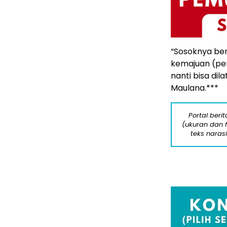
“Sosoknya be
kemajuan (per
nanti bisa dila
Maulana.***
Portal beri
(ukuran dan 
teks naras