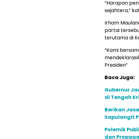
“Harapan penu
sejahtera,” kat
Irham Maulana
partai terse
terutama di Ke
“Kami bersama 
mendeklarasik
Presiden”
Baca Juga:
Gubernur Jaw
di Tengah Kri
Berikan Jasa
Sapulangit P
Polemik Publ
dan Propaga