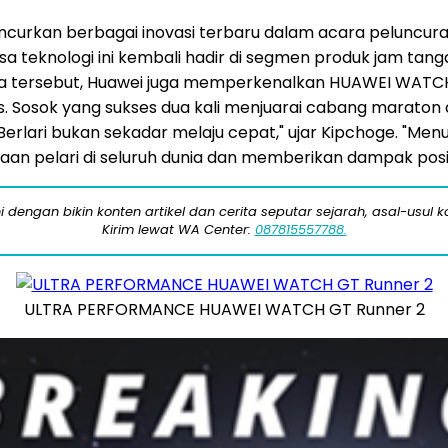
urkan berbagai inovasi terbaru dalam acara peluncura
asa teknologi ini kembali hadir di segmen produk jam ta
ara tersebut, Huawei juga memperkenalkan HUAWEI WATC
s. Sosok yang sukses dua kali menjuarai cabang maraton di
lari bukan sekadar melaju cepat," ujar Kipchoge. "Menu
utaan pelari di seluruh dunia dan memberikan dampak pos
engan bikin konten artikel dan cerita seputar sejarah, asal-usul kot
Kirim lewat WA Center:
087815557788.
ULTRA PERFORMANCE HUAWEI WATCH GT Runner 2