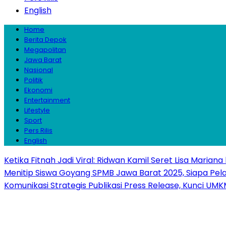
English
Home
Berita Depok
Megapolitan
Jawa Barat
Nasional
Politik
Ekonomi
Entertainment
Lifestyle
Sport
Pers Rilis
English
Ketika Fitnah Jadi Viral: Ridwan Kamil Seret Lisa Mariana
Menitip Siswa Goyang SPMB Jawa Barat 2025, Siapa Pel
Komunikasi Strategis Publikasi Press Release, Kunci 