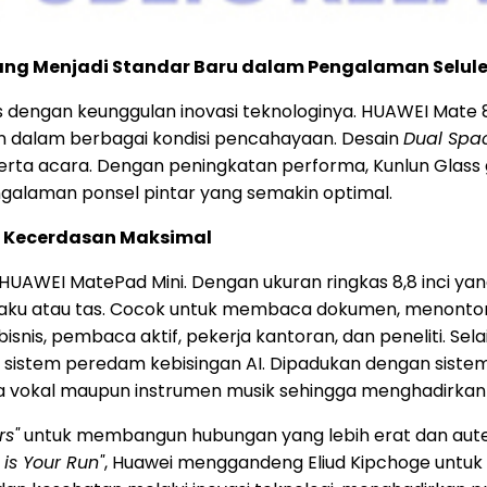
yang Menjadi Standar Baru dalam Pengalaman Selule
ries dengan keunggulan inovasi teknologinya. HUAWEI Ma
en dalam berbagai kondisi pencahayaan. Desain
Dual Spa
ta acara. Dengan peningkatan performa, Kunlun Glass gene
galaman ponsel pintar yang semakin optimal.
 Kecerdasan Maksimal
AWEI MatePad Mini. Dengan ukuran ringkas 8,8 inci yang 
aku atau tas. Cocok untuk membaca dokumen, menonton hib
bisnis, pembaca aktif, pekerja kantoran, dan peneliti. Se
ua sistem peredam kebisingan AI. Dipadukan dengan siste
uara vokal maupun instrumen musik sehingga menghadirk
rs"
untuk membangun hubungan yang lebih erat dan aute
is Your Run"
, Huawei menggandeng Eliud Kipchoge untuk