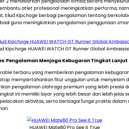
 2 menawarkan pengelolaan lomba secara menyeluruh, be
 membantu atlet profesional meningkatkan performa, na
ebut, Eliud Kipchoge berbagi pengalaman tentang berko
ribadi guna meningkatkan pengalaman penggunaan
smar
iud Kipchoge HUAWEI WATCH GT Runner Global Ambassa
ies: Pengalaman Menjaga Kebugaran Tingkat Lanjut
rable
terbaru yang memberikan pengalaman kebugaran y
tetap mempertahankan fitur unggulan untuk menyelam dan
erikan pengalaman olahraga premium yang lebih presisi d
kat ini memiliki layar yang lebih besar dan lebih jelas
lacakan aktivitas, serta berbagai fungsi praktis dalam 
ari.
HUAWEI Mate80 Pro See it True