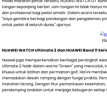
moda maraton pintar terbaru, HUAWEI WATCH GT Runner
tangan sepanjang berlari. Jam tangan ini tidak hanya
dan profesional bagi pelari amatir. Dalam acara ters
"Saya gembira berbagi pandangan dan pengalaman p
untuk pelari di seluruh dunia," ujarnya.
El
HUAWEI WATCH Ultimate 2 dan HUAWEI Band 11 Ser
Huawei juga memperkenalkan berbagai perangkat
wea
Ultimate 2 hadir dalam warna "Green" yang mencolok, 
khusus untuk latihan dan permainan golf. Hal ini memb
memadukan desain ramping dengan fungsi praktis. Perang
matahari terang. Dengan fitur pemantauan kesehatan, pe
pendamping andalan untuk menjaga kebugaran setiap h