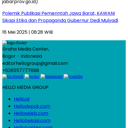
Polemik Publikasi Pemerintah Jawa Barat, KAWANI
Sikapi Etika dan Propaganda Gubernur Dedi Mulyadi
16 Mei 2025 | 08:28 WIB
Graha Media Center,
Bogor - Indonesia
editorhellogroup@gmail.com
+628557777888
HELLO MEDIA GROUP
Hello.id
Hellodepok.com
Helloseleb.com
Hellobekasi.com
Hellobanten.com