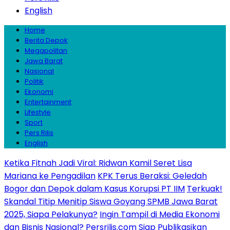
English
Home
Berita Depok
Megapolitan
Jawa Barat
Nasional
Politik
Ekonomi
Entertainment
Lifestyle
Sport
Pers Rilis
English
Ketika Fitnah Jadi Viral: Ridwan Kamil Seret Lisa
Mariana ke Pengadilan
KPK Terus Beraksi: Geledah
Bogor dan Depok dalam Kasus Korupsi PT IIM
Terkuak!
Skandal Titip Menitip Siswa Goyang SPMB Jawa Barat
2025, Siapa Pelakunya?
Ingin Tampil di Media Ekonomi
dan Bisnis Nasional? Persrilis.com Siap Publikasikan