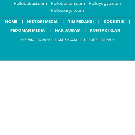
Hellobekasi.com
Hellobanten.com
Helloyogya.com
Hellocianjur.com
HOME
HISTORI MEDIA
TIM REDAKSI
KODE ETIK
PEDOMAN MEDIA
HAK JAWAB
KONTAK IKLAN
COPYRIGHT © 2026 HELLODEPOK.COM - ALL RIGHTS RESERVED