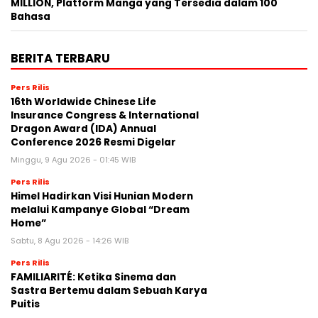
MILLION, Platform Manga yang Tersedia dalam 100
Bahasa
BERITA TERBARU
Pers Rilis
16th Worldwide Chinese Life
Insurance Congress & International
Dragon Award (IDA) Annual
Conference 2026 Resmi Digelar
Minggu, 9 Agu 2026 - 01:45 WIB
Pers Rilis
Himel Hadirkan Visi Hunian Modern
melalui Kampanye Global “Dream
Home”
Sabtu, 8 Agu 2026 - 14:26 WIB
Pers Rilis
FAMILIARITÉ: Ketika Sinema dan
Sastra Bertemu dalam Sebuah Karya
Puitis