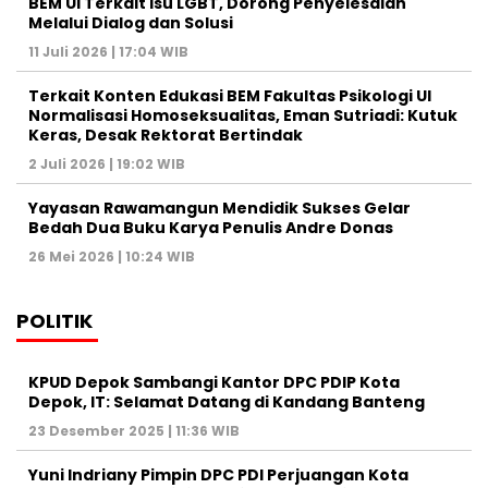
BEM UI Terkait Isu LGBT, Dorong Penyelesaian
Melalui Dialog dan Solusi
11 Juli 2026 | 17:04 WIB
Terkait Konten Edukasi BEM Fakultas Psikologi UI
Normalisasi Homoseksualitas, Eman Sutriadi: Kutuk
Keras, Desak Rektorat Bertindak
2 Juli 2026 | 19:02 WIB
Yayasan Rawamangun Mendidik Sukses Gelar
Bedah Dua Buku Karya Penulis Andre Donas
26 Mei 2026 | 10:24 WIB
POLITIK
KPUD Depok Sambangi Kantor DPC PDIP Kota
Depok, IT: Selamat Datang di Kandang Banteng
23 Desember 2025 | 11:36 WIB
Yuni Indriany Pimpin DPC PDI Perjuangan Kota