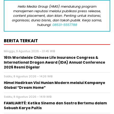
Hello Media Group (HMG) mendukung program
manajemen reputasi melalui publikasi press release,
content placement, dan iklan. Penting untuk instansi,
organisasi, dunia bisnis, dan tokoh publik. Kerja sama,
hubungi:
08531-5557788
BERITA TERKAIT
Minggu, 9 Agustus 2026 - 01:45 WIB
16th Worldwide Chinese Life Insurance Congress &
International Dragon Award (IDA) Annual Conference
2026 Resmi Digelar
Sabtu, 8 Agustus 2026 - 14:26 WIB
Himel Hadirkan Visi Hunian Modern melalui Kampanye
Global “Dream Home”
Sabtu, 8 Agustus 2026 - 14:19 WIB
FAMILIARITÉ: Ketika Sinema dan Sastra Bertemu dalam
Sebuah Karya Puitis