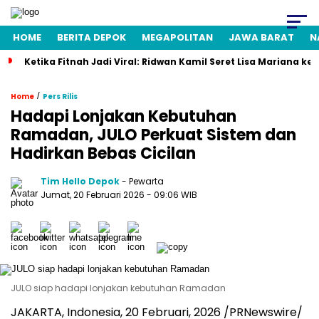
HOME
BERITA DEPOK
MEGAPOLITAN
JAWA BARAT
N
Ketika Fitnah Jadi Viral: Ridwan Kamil Seret Lisa Mariana ke
/
Home
Pers Rilis
Hadapi Lonjakan Kebutuhan
Ramadan, JULO Perkuat Sistem dan
Hadirkan Bebas Cicilan
Tim Hello Depok
- Pewarta
Jumat, 20 Februari 2026 - 09:06 WIB
JULO siap hadapi lonjakan kebutuhan Ramadan
JAKARTA, Indonesia
,
20 Februari, 2026
/PRNewswire/