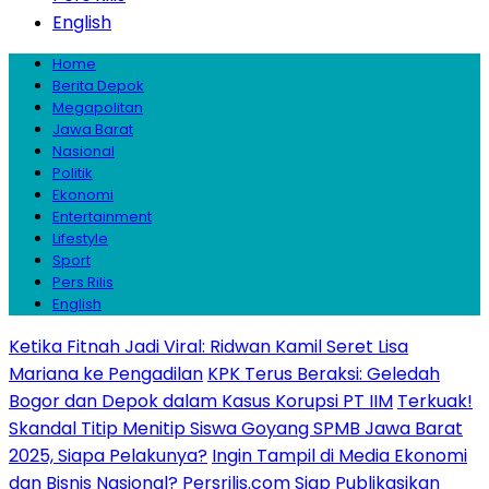
English
Home
Berita Depok
Megapolitan
Jawa Barat
Nasional
Politik
Ekonomi
Entertainment
Lifestyle
Sport
Pers Rilis
English
Ketika Fitnah Jadi Viral: Ridwan Kamil Seret Lisa
Mariana ke Pengadilan
KPK Terus Beraksi: Geledah
Bogor dan Depok dalam Kasus Korupsi PT IIM
Terkuak!
Skandal Titip Menitip Siswa Goyang SPMB Jawa Barat
2025, Siapa Pelakunya?
Ingin Tampil di Media Ekonomi
dan Bisnis Nasional? Persrilis.com Siap Publikasikan