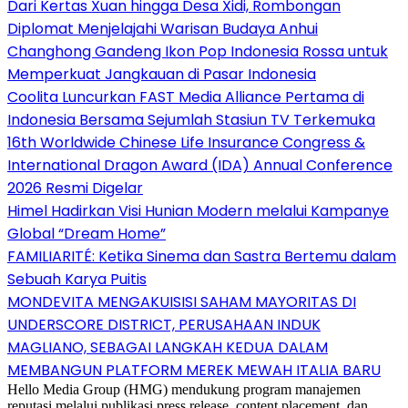
Dari Kertas Xuan hingga Desa Xidi, Rombongan
Diplomat Menjelajahi Warisan Budaya Anhui
Changhong Gandeng Ikon Pop Indonesia Rossa untuk
Memperkuat Jangkauan di Pasar Indonesia
Coolita Luncurkan FAST Media Alliance Pertama di
Indonesia Bersama Sejumlah Stasiun TV Terkemuka
16th Worldwide Chinese Life Insurance Congress &
International Dragon Award (IDA) Annual Conference
2026 Resmi Digelar
Himel Hadirkan Visi Hunian Modern melalui Kampanye
Global “Dream Home”
FAMILIARITÉ: Ketika Sinema dan Sastra Bertemu dalam
Sebuah Karya Puitis
MONDEVITA MENGAKUISISI SAHAM MAYORITAS DI
UNDERSCORE DISTRICT, PERUSAHAAN INDUK
MAGLIANO, SEBAGAI LANGKAH KEDUA DALAM
MEMBANGUN PLATFORM MEREK MEWAH ITALIA BARU
Hello Media Group (HMG) mendukung program manajemen
reputasi melalui publikasi press release, content placement, dan