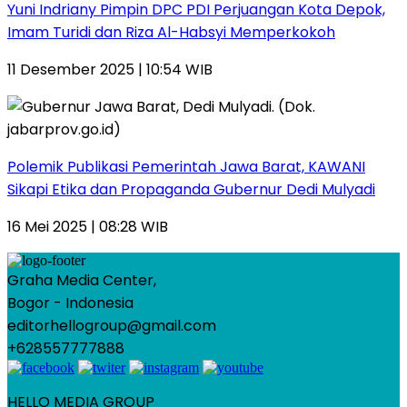
Yuni Indriany Pimpin DPC PDI Perjuangan Kota Depok,
Imam Turidi dan Riza Al-Habsyi Memperkokoh
11 Desember 2025 | 10:54 WIB
Polemik Publikasi Pemerintah Jawa Barat, KAWANI
Sikapi Etika dan Propaganda Gubernur Dedi Mulyadi
16 Mei 2025 | 08:28 WIB
Graha Media Center,
Bogor - Indonesia
editorhellogroup@gmail.com
+628557777888
HELLO MEDIA GROUP