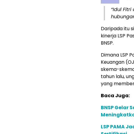
“Idul Fit
hubungan
Daripada itu 
kinerja LSP P
BNSP.
Dimana LSP Pa
Keuangan (OJK
skema-skema y
tahun lalu, u
yang memberi
Baca Juga:
BNSP Gelar S
Meningkatka
LSP PAMA Jad
Sertifikasi