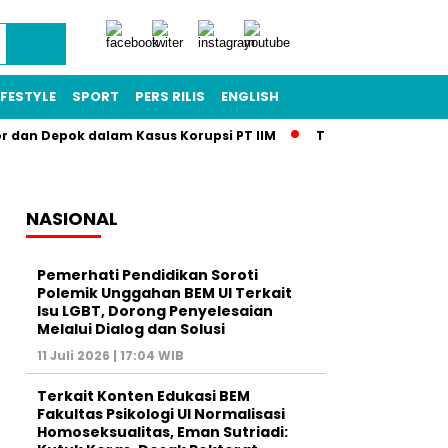
IFESTYLE
SPORT
PERS RILIS
ENGLISH
or dan Depok dalam Kasus Korupsi PT IIM
Terkuak! Skandal T
NASIONAL
Pemerhati Pendidikan Soroti
Polemik Unggahan BEM UI Terkait
Isu LGBT, Dorong Penyelesaian
Melalui Dialog dan Solusi
11 Juli 2026 | 17:04 WIB
Terkait Konten Edukasi BEM
Fakultas Psikologi UI Normalisasi
Homoseksualitas, Eman Sutriadi: