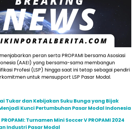
ga menjabarkan peran serta PROPAMI bersama Asosiasi
Indonesia (AAEI) yang bersama-sama membangun
ikasi Profesi (LSP) hingga saat ini tetap sebagai pendiri
erkomitmen untuk mensupport LSP Pasar Modal.
ilai Tukar dan Kebijakan Suku Bunga yang Bijak
Menjadi Kunci Pertumbuhan Pasar Modal Indonesia
PROPAMI: Turnamen Mini Soccer V PROPAMI 2024
n Industri Pasar Modal