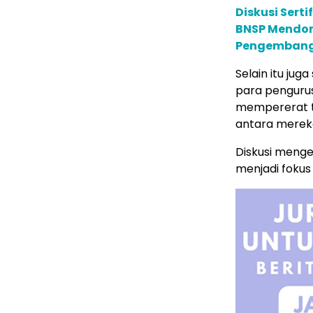
Diskusi Serti
BNSP Mendoro
Pengembanga
Selain itu ju
para pengurus
mempererat ta
antara merek
Diskusi meng
menjadi fokus