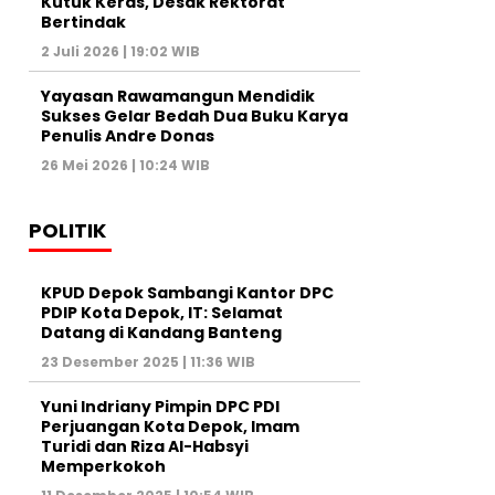
Kutuk Keras, Desak Rektorat
Bertindak
2 Juli 2026 | 19:02 WIB
Yayasan Rawamangun Mendidik
Sukses Gelar Bedah Dua Buku Karya
Penulis Andre Donas
26 Mei 2026 | 10:24 WIB
POLITIK
KPUD Depok Sambangi Kantor DPC
PDIP Kota Depok, IT: Selamat
Datang di Kandang Banteng
23 Desember 2025 | 11:36 WIB
Yuni Indriany Pimpin DPC PDI
Perjuangan Kota Depok, Imam
Turidi dan Riza Al-Habsyi
Memperkokoh