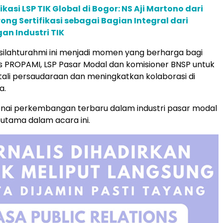
fikasi LSP TIK Global di Bogor: NS Aji Martono dari
ng Sertifikasi sebagai Bagian Integral dari
n Industri TIK
ga silahturahmi ini menjadi momen yang berharga bagi
 PROPAMI, LSP Pasar Modal dan komisioner BNSP untuk
li persaudaraan dan meningkatkan kolaborasi di
a.
enai perkembangan terbaru dalam industri pasar modal
 utama dalam acara ini.