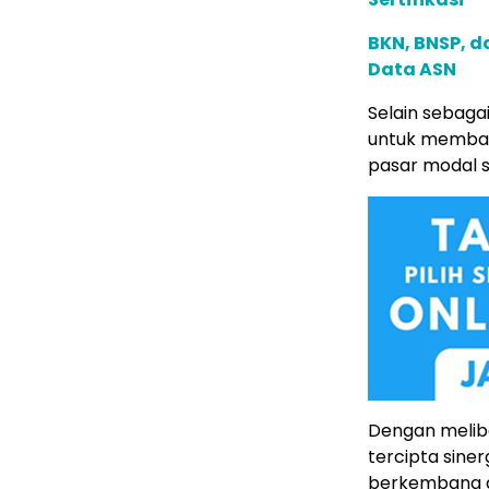
BKN, BNSP, d
Data ASN
Selain sebagai
untuk membaha
pasar modal sa
Dengan melib
tercipta sine
berkembang da