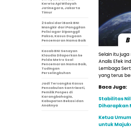
Kereta Api Wilayah
Jatinegara, Jakarta
Timur
2 Saksi dari Bank BNI
Mangkir dari Panggilan
Polisi agar Dipanggil
Paksa, Kasus Dugaan
Pencemaran Nama Baik
Kacab BNI Senayan
Selain itu ju
Klaudia Dilaporkan ke
Polda Metro Soal
Analis Efek 
Pencemaran Nama Baik,
Lembaga Sertif
Tudingan
Perselingkuhan
yang terus b
Jadì Tersangka Kasus
Baca Juga:
Pencabulan Santriwati,
Pemilik Ponpes di
Karangbahagia,
Stabilitas N
Kabupaten Bekasi dan
Diharapkan 
Anaknya
Ketua Umum 
untuk Majuka