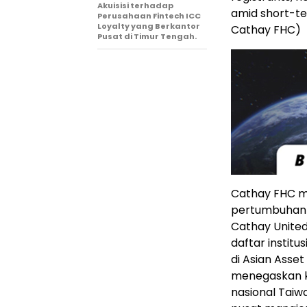
Akuisisi terhadap
amid short-ter
Perusahaan Fintech ICC
Loyalty yang Berkantor
Cathay FHC)
Pusat di Timur Tengah.
Cathay FHC m
pertumbuhan—
Cathay United
daftar institu
di Asian Asse
menegaskan k
nasional Taiw