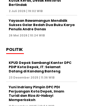
Kutuk Keras, Desak Rektorat
Bertindak
2 Juli 2026 | 19:02 WIB
Yayasan Rawamangun Mendidik
Sukses Gelar Bedah Dua Buku Karya
Penulis Andre Donas
26 Mei 2026 | 10:24 WIB
POLITIK
KPUD Depok Sambangi Kantor DPC
PDIP Kota Depok, IT: Selamat
Datang di Kandang Banteng
23 Desember 2025 | 11:36 WIB
Yuni Indriany Pimpin DPC PDI
Perjuangan Kota Depok, Imam
Turidi dan Riza Al-Habsyi
Memperkokoh