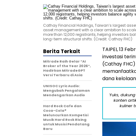
Cathay Financial Holdings, Taiwan’s largest asset 
asset management with a clear ambition to sca
more than 12,000 registrants, helping investors bal
long-term structural shifts. (Credit: Cathay FHC)
TAIPEI, 13 Fe
Berita Terkait
investasi teri
Mitrade Raih Gelar “AI
(Cathay FHC)
Broker of the Year 2026”,
memanfaatkan
Hadirkan MitradeGPT
Versi Terbaru di Asia
dana kelolaan 
UNISOC Lyric Audio:
Mengubah Pengalaman
Yuks, dukung
Mendengarkan Audio
konten arti
kuliner 
Hard Rock Cafe dan
Coca-Cola®
Meluncurkan Kompetisi
Musik Hard Rock Rising
untuk Musisi Pendatang
Baru