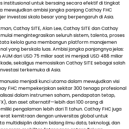
s institusional untuk bersaing secara efektif di tingkat
ta mewujudkan ambisi jangka panjang Cathay FHC
er investasi skala besar yang berpengaruh di Asia.
rman
, Cathay SITE, Alan Lee, Cathay SITE dan Cathay
 mulai mengintegrasikan seluruh sistem, talenta, proses
an tata kelola guna membangun platform manajemen
onal yang berskala luas. Ambisi jangka panjangnya jelas:
AUM dari USD 75 miliar saat ini menjadi USD 488 miliar
kade, sekaligus memosisikan Cathay SITE sebagai salah
nvestasi terkemuka di Asia.
manusia menjadi kunci utama dalam mewujudkan visi
hay FHC mempekerjakan sekitar 300 tenaga profesional
alisasi dalam instrumen saham, pendapatan tetap,
FX), dan aset alternatif—lebih dari 100 orang di
iliki pengalaman lebih dari 11 tahun. Cathay FHC juga
at kemitraan dengan universitas global untuk
a multidisiplin dalam bidang ilmu data, teknologi, dan