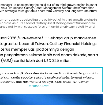
manager, is accelerating the build-out of its third growth engine in
le across Asia. Its second Cathay Asset Management Summit drew
ance agility with strategic foresight amid short-term volatility and
bruari 2026 /PRNewswire/ — Sebagai grup manajemen
ntegrasi terbesar di Taiwan, Cathay Financial Holdings
 terus memperluas platformnya dengan
 pengalaman selama lebih dari enam dekade, serta
(AUM) senilai lebih dari USD 325 miliar.
 promosi kota/kabupaten Anda di media online ini dengan bikin
kel dan cerita seputar sejarah, asal-usul kota, tempat wisata,
tradisional, dan hal menarik lainnya. Kirim lewat WA Center:
087815557788.