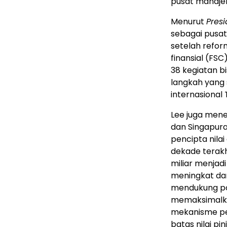
pusat manajem
Menurut
Pres
sebagai pusat
setelah refor
finansial (FSC
38 kegiatan b
langkah yang 
internasional 
Lee juga mene
dan Singapura
pencipta nilai
dekade terakhi
miliar menjadi
meningkat dari
mendukung pop
memaksimalka
mekanisme pe
batas nilai pi