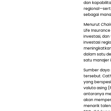
dan kapabilita
regional—ser
sebagai manaj
Menurut
Chai
Life Insurance
investasi, d
investasi regi
meningkatkan 
dalam satu de
satu manajer i
Sumber daya 
tersebut. Cat
yang berspesi
valuta asing (
antaranya mem
akan memperer
menarik talent