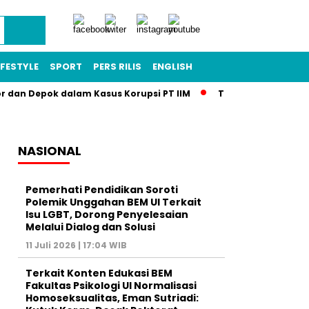
IFESTYLE
SPORT
PERS RILIS
ENGLISH
or dan Depok dalam Kasus Korupsi PT IIM
Terkuak! Skandal T
NASIONAL
Pemerhati Pendidikan Soroti
Polemik Unggahan BEM UI Terkait
Isu LGBT, Dorong Penyelesaian
Melalui Dialog dan Solusi
11 Juli 2026 | 17:04 WIB
Terkait Konten Edukasi BEM
Fakultas Psikologi UI Normalisasi
Homoseksualitas, Eman Sutriadi: