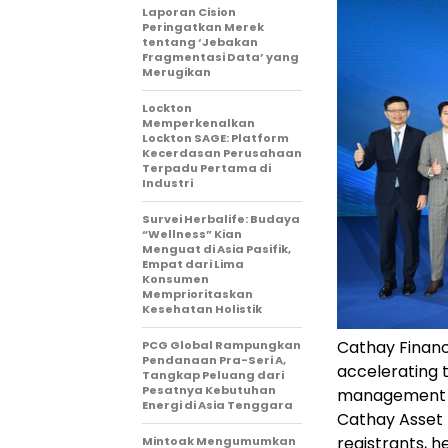
Laporan Cision
Peringatkan Merek
tentang ‘Jebakan
Fragmentasi Data’ yang
Merugikan
Lockton
Memperkenalkan
Lockton SAGE: Platform
Kecerdasan Perusahaan
Terpadu Pertama di
Industri
Survei Herbalife: Budaya
“Wellness” Kian
Menguat di Asia Pasifik,
Empat dari Lima
Konsumen
Memprioritaskan
Kesehatan Holistik
Cathay Financi
PCG Global Rampungkan
Pendanaan Pra-Seri A,
accelerating t
Tangkap Peluang dari
Pesatnya Kebutuhan
management wi
Energi di Asia Tenggara
Cathay Asset
registrants, h
Mintoak Mengumumkan