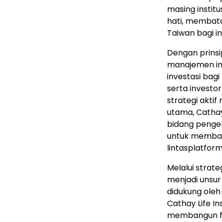
masing instit
hati, membata
Taiwan bagi i
Dengan prinsip
manajemen in
investasi bagi 
serta investor
strategi akti
utama, Catha
bidang pengelo
untuk memban
lintasplatform
Melalui strate
menjadi unsur
didukung oleh 
Cathay Life In
membangun fo