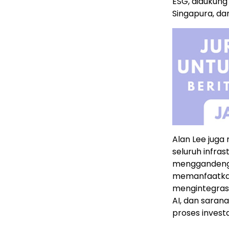
ESG, didukung
Singapura, da
Alan Lee jug
seluruh infras
menggandeng 
memanfaatkan 
mengintegrasi
AI, dan sara
proses investas