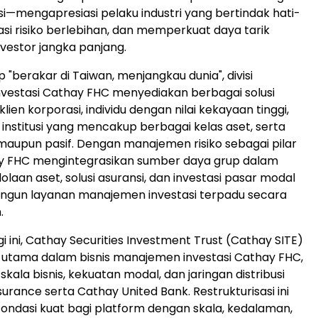
usi—mengapresiasi pelaku industri yang bertindak hati-
si risiko berlebihan, dan memperkuat daya tarik
nvestor jangka panjang.
 "berakar di Taiwan, menjangkau dunia", divisi
vestasi Cathay FHC menyediakan berbagai solusi
klien korporasi, individu dengan nilai kekayaan tinggi,
 institusi yang mencakup berbagai kelas aset, serta
f maupun pasif. Dengan manajemen risiko sebagai pilar
y FHC mengintegrasikan sumber daya grup dalam
laan aset, solusi asuransi, dan investasi pasar modal
gun layanan manajemen investasi terpadu secara
.
gi ini, Cathay Securities Investment Trust (Cathay SITE)
 utama dalam bisnis manajemen investasi Cathay FHC,
skala bisnis, kekuatan modal, dan jaringan distribusi
surance serta Cathay United Bank. Restrukturisasi ini
ndasi kuat bagi platform dengan skala, kedalaman,