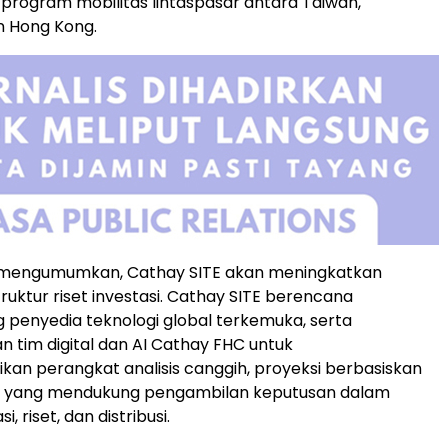
 program mobilitas lintaspasar antara Taiwan,
n Hong Kong.
a mengumumkan, Cathay SITE akan meningkatkan
truktur riset investasi. Cathay SITE berencana
penyedia teknologi global terkemuka, serta
tim digital dan AI Cathay FHC untuk
kan perangkat analisis canggih, proyeksi berbasiskan
na yang mendukung pengambilan keputusan dalam
i, riset, dan distribusi.