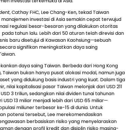
en investasi terkemuka di Asia.
ident
, Cathay FHC, Lee Chang-Ken, tekad Taiwan
 manajemen investasi di Asia semakin cepat terwujud
masi regulasi besar-besaran yang dilakukan otoritas
) pada tahun lalu. Lebih dari 50 aturan telah direvisi dan
isnis baru disetujui di Kawasan Kaohsiung—sebuah
secara signifikan meningkatkan daya saing
Taiwan.
kankan daya saing Taiwan. Berbeda dari Hong Kong
, Taiwan bukan hanya pusat alokasi modal, namun juga
 aset yang didukung basis industri yang kuat. Dalam tiga
r, nilai kapitalisasi pasar Taiwan melonjak dari USD 211
 USD 3 triliun, sedangkan nilai dividen tunai tahunan
 USD 13 miliar menjadi lebih dari USD 65 miliar—
ulasi miliuner terbesar ke-15 di dunia. Untuk
n potensi tersebut, Lee merekomendasikan
ngawasan berbasiskan risiko yang menyelaraskan
njaman dengan profil kredit dan disiplin risiko masing-