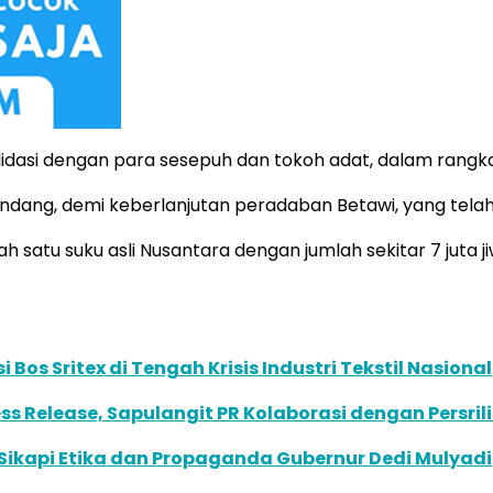
solidasi dengan para sesepuh dan tokoh adat, dalam rang
ang, demi keberlanjutan peradaban Betawi, yang telah t
atu suku asli Nusantara dengan jumlah sekitar 7 juta jiw
os Sritex di Tengah Krisis Industri Tekstil Nasional
s Release, Sapulangit PR Kolaborasi dengan Persril
Sikapi Etika dan Propaganda Gubernur Dedi Mulyadi