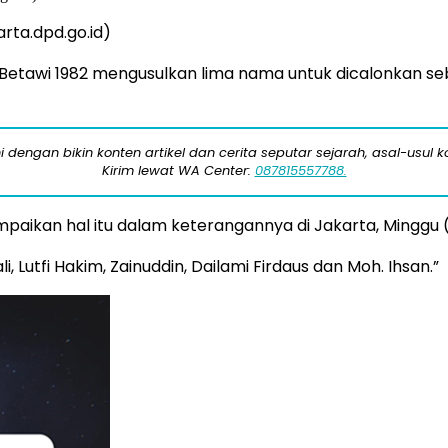
arta.dpd.go.id)
tawi 1982 mengusulkan lima nama untuk dicalonkan seba
engan bikin konten artikel dan cerita seputar sejarah, asal-usul kot
Kirim lewat WA Center:
087815557788.
aikan hal itu dalam keterangannya di Jakarta, Minggu (
Lutfi Hakim, Zainuddin, Dailami Firdaus dan Moh. Ihsan.”